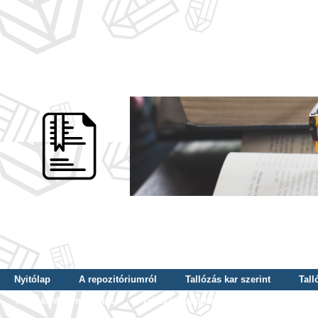
Nyitólap
A repozitóriumról
Tallózás kar szerint
Tall
Tallózás dátum szerint
Tallózás tudományterület szerint