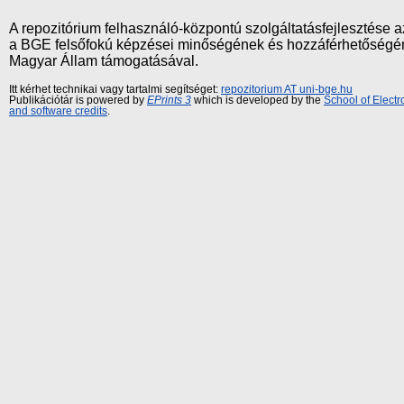
A repozitórium felhasználó-központú szolgáltatásfejlesztés
a BGE felsőfokú képzései minőségének és hozzáférhetőségének
Magyar Állam támogatásával.
Itt kérhet technikai vagy tartalmi segítséget:
repozitorium AT uni-bge.hu
Publikációtár is powered by
EPrints 3
which is developed by the
School of Elect
and software credits
.