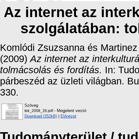
Az internet az inte
szolgálatában: to
Komlódi Zsuzsanna
és
Martinez
(2009)
Az internet az interkultu
tolmácsolás és fordítás.
In: Tud
párbeszéd az üzleti világban. B
330.
Szöveg
- Megjelent verzió
tek_2008_26.pdf
Download (252kB)
|
Előnézet
Tudományterület / t