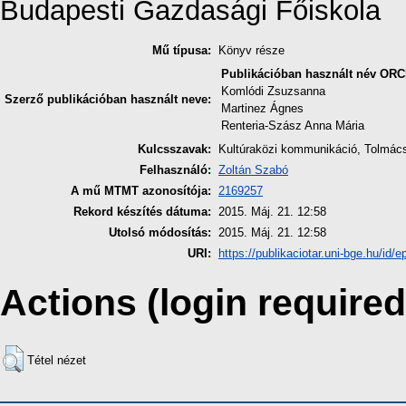
Budapesti Gazdasági Főiskola
Mű típusa:
Könyv része
Publikációban használt név
ORC
Komlódi Zsuzsanna
Szerző publikációban használt neve:
Martinez Ágnes
Renteria-Szász Anna Mária
Kulcsszavak:
Kultúraközi kommunikáció, Tolmácso
Felhasználó:
Zoltán Szabó
A mű MTMT azonosítója:
2169257
Rekord készítés dátuma:
2015. Máj. 21. 12:58
Utolsó módosítás:
2015. Máj. 21. 12:58
URI:
https://publikaciotar.uni-bge.hu/id/e
Actions (login required
Tétel nézet