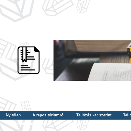
Nyitólap
A repozitóriumról
Tallózás kar szerint
Tall
Tallózás dátum szerint
Tallózás tudományterület szerint