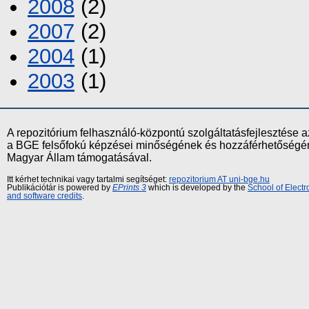
2008
(2)
2007
(2)
2004
(1)
2003
(1)
A repozitórium felhasználó-központú szolgáltatásfejlesztés
a BGE felsőfokú képzései minőségének és hozzáférhetőségének
Magyar Állam támogatásával.
Itt kérhet technikai vagy tartalmi segítséget:
repozitorium AT uni-bge.hu
Publikációtár is powered by
EPrints 3
which is developed by the
School of Elect
and software credits
.