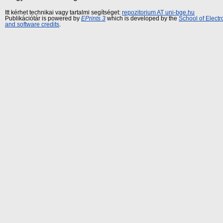
Itt kérhet technikai vagy tartalmi segítséget:
repozitorium AT uni-bge.hu
Publikációtár is powered by
EPrints 3
which is developed by the
School of Elect
and software credits
.