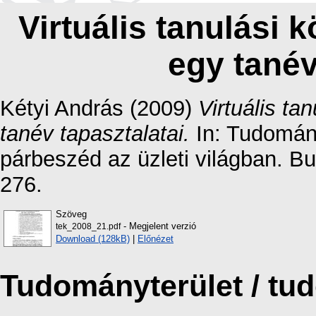
Virtuális tanulási 
egy tanév
Kétyi András
(2009)
Virtuális ta
tanév tapasztalatai.
In: Tudomán
párbeszéd az üzleti világban. B
276.
Szöveg
- Megjelent verzió
tek_2008_21.pdf
Download (128kB)
|
Előnézet
Tudományterület / t