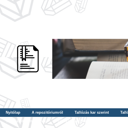
Nyitólap
A repozitóriumról
Tallózás kar szerint
Tall
Tallózás dátum szerint
Tallózás tudományterület szerint