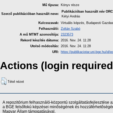
Mű típusa:
Könyv része
Publikációban használt név
ORC
Szerző publikációban használt neve:
Kétyi András
Kulcsszavak:
Virtuális képzés, Budapesti Gazdas
Felhasználó:
Zoltán Szabó
A mű MTMT azonosítója:
2323573
Rekord készítés dátuma:
2016. Nov. 24. 11:28
Utolsó módosítás:
2016. Nov. 24. 11:28
URI:
https://publikaciotar.uni-bge.hu/id/e
Actions (login required
Tétel nézet
A repozitórium felhasználó-központú szolgáltatásfejlesztés
a BGE felsőfokú képzései minőségének és hozzáférhetőségének
Magyar Állam támogatásával.