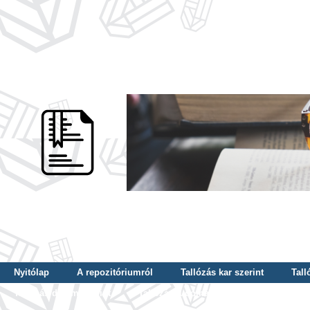
Nyitólap
A repozitóriumról
Tallózás kar szerint
Tall
Tallózás dátum szerint
Tallózás tudományterület szerint