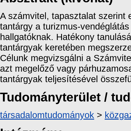
A számvitel, tapasztalat szerint
tantárgy a turizmus-vendéglátá
hallgatóknak. Hatékony tanulás
tantárgyak keretében megszerze
Célunk megvizsgálni a Számvitel 
azt megelőző vagy párhuzamosan
tantárgyak teljesítésével össze
Tudományterület / t
társadalomtudományok
>
közga