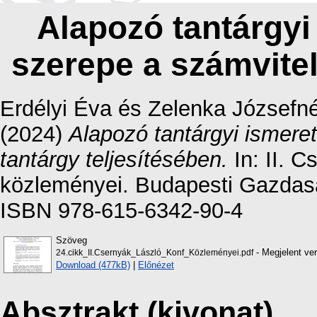
Alapozó tantárgyi
szerepe a számvitel
Erdélyi Éva
és
Zelenka Józsefn
(2024)
Alapozó tantárgyi ismere
tantárgy teljesítésében.
In: II. C
közleményei. Budapesti Gazdas
ISBN 978-615-6342-90-4
Szöveg
- Megjelent ver
24.cikk_II.Csernyák_László_Konf_Közleményei.pdf
Download (477kB)
|
Előnézet
Absztrakt (kivonat)