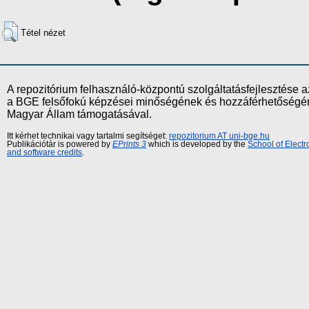
Tétel nézet
A repozitórium felhasználó-központú szolgáltatásfejlesztés
a BGE felsőfokú képzései minőségének és hozzáférhetőségének
Magyar Állam támogatásával.
Itt kérhet technikai vagy tartalmi segítséget:
repozitorium AT uni-bge.hu
Publikációtár is powered by
EPrints 3
which is developed by the
School of Elect
and software credits
.