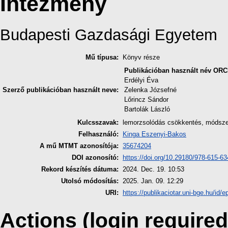
Intézmény
Budapesti Gazdasági Egyetem
Mű típusa:
Könyv része
Publikációban használt név
ORC
Erdélyi Éva
Szerző publikációban használt neve:
Zelenka Józsefné
Lőrincz Sándor
Bartolák László
Kulcsszavak:
lemorzsolódás csökkentés, módszert
Felhasználó:
Kinga Eszenyi-Bakos
A mű MTMT azonosítója:
35674204
DOI azonosító:
https://doi.org/10.29180/978-615-6
Rekord készítés dátuma:
2024. Dec. 19. 10:53
Utolsó módosítás:
2025. Jan. 09. 12:29
URI:
https://publikaciotar.uni-bge.hu/id/e
Actions (login required