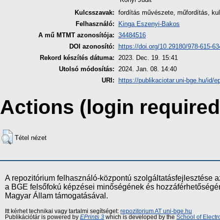
Kulcsszavak:
fordítás művészete, műfordítás, kul
Felhasználó:
Kinga Eszenyi-Bakos
A mű MTMT azonosítója:
34484516
DOI azonosító:
https://doi.org/10.29180/978-615-6
Rekord készítés dátuma:
2023. Dec. 19. 15:41
Utolsó módosítás:
2024. Jan. 08. 14:40
URI:
https://publikaciotar.uni-bge.hu/id/e
Actions (login required
Tétel nézet
A repozitórium felhasználó-központú szolgáltatásfejlesztés
a BGE felsőfokú képzései minőségének és hozzáférhetőségének
Magyar Állam támogatásával.
Itt kérhet technikai vagy tartalmi segítséget:
repozitorium AT uni-bge.hu
Publikációtár is powered by
EPrints 3
which is developed by the
School of Elect