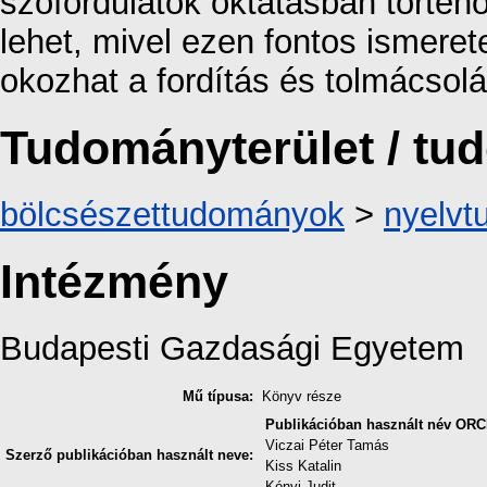
szófordulatok oktatásban törté
lehet, mivel ezen fontos ismere
okozhat a fordítás és tolmácsol
Tudományterület / t
bölcsészettudományok
>
nyelv
Intézmény
Budapesti Gazdasági Egyetem
Mű típusa:
Könyv része
Publikációban használt név
ORC
Viczai Péter Tamás
Szerző publikációban használt neve:
Kiss Katalin
Kónyi Judit