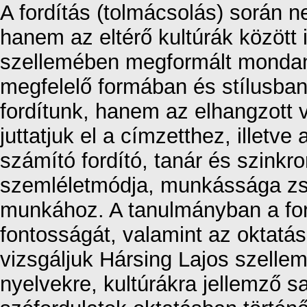
A fordítás (tolmácsolás) során 
hanem az eltérő kultúrák között i
szellemében megformált mondan
megfelelő formában és stílusban
fordítunk, hanem az elhangzott v
juttatjuk el a címzetthez, illet
számító fordító, tanár és szink
szemléletmódja, munkássága zsi
munkához. A tanulmányban a fo
fontosságát, valamint az oktatás
vizsgáljuk Hársing Lajos szelle
nyelvekre, kultúrákra jellemző s