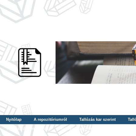
Nyitólap
A repozitóriumról
Tallózás kar szerint
Tall
Tallózás dátum szerint
Tallózás tudományterület szerint