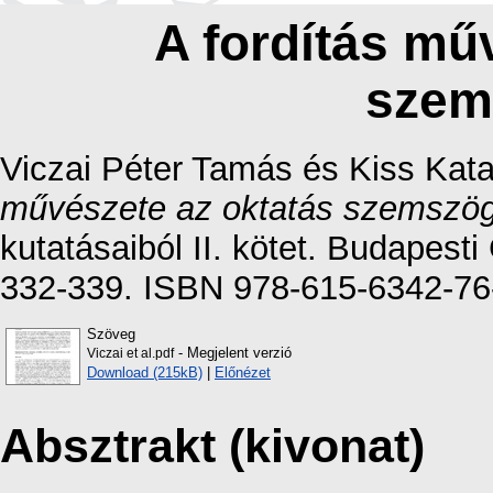
A fordítás mű
szem
Viczai Péter Tamás
és
Kiss Kata
művészete az oktatás szemszög
kutatásaiból II. kötet. Budapes
332-339. ISBN 978-615-6342-76
Szöveg
- Megjelent verzió
Viczai et al.pdf
Download (215kB)
|
Előnézet
Absztrakt (kivonat)