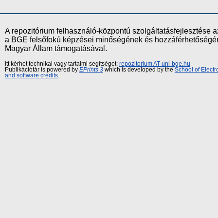
A repozitórium felhasználó-központú szolgáltatásfejlesztés
a BGE felsőfokú képzései minőségének és hozzáférhetőségének
Magyar Állam támogatásával.
Itt kérhet technikai vagy tartalmi segítséget:
repozitorium AT uni-bge.hu
Publikációtár is powered by
EPrints 3
which is developed by the
School of Elect
and software credits
.