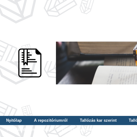
Nyitólap
A repozitóriumról
Tallózás kar szerint
Tall
Tallózás dátum szerint
Tallózás tudományterület szerint