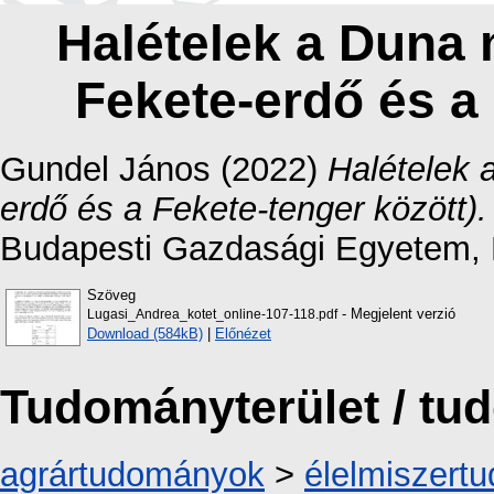
Halételek a Duna 
Fekete-erdő és a 
Gundel János
(2022)
Halételek 
erdő és a Fekete-tenger között).
Budapesti Gazdasági Egyetem, 
Szöveg
- Megjelent verzió
Lugasi_Andrea_kotet_online-107-118.pdf
Download (584kB)
|
Előnézet
Tudományterület / t
agrártudományok
>
élelmiszert