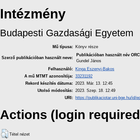
Intézmény
Budapesti Gazdasági Egyetem
Mű típusa:
Könyv része
Publikációban használt név
ORC
Szerző publikációban használt neve:
Gundel János
Felhasználó:
Kinga Eszenyi-Bakos
A mű MTMT azonosítója:
33231192
Rekord készítés dátuma:
2023. Már. 13. 12:45
Utolsó módosítás:
2023. Szep. 18. 12:49
URI:
https://publikaciotar.uni-bge.hu/id/e
Actions (login required
Tétel nézet