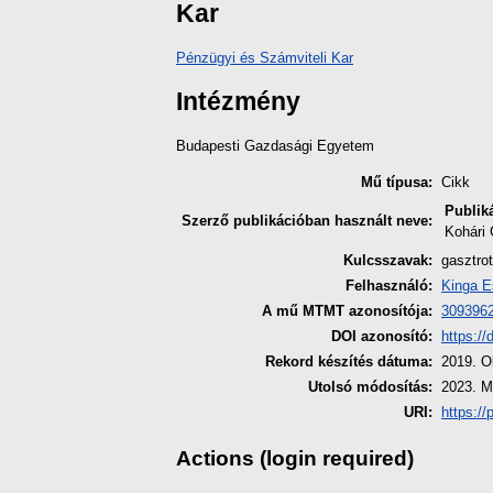
Kar
Pénzügyi és Számviteli Kar
Intézmény
Budapesti Gazdasági Egyetem
Mű típusa:
Cikk
Publik
Szerző publikációban használt neve:
Kohári 
Kulcsszavak:
gasztrot
Felhasználó:
Kinga E
A mű MTMT azonosítója:
309396
DOI azonosító:
https:/
Rekord készítés dátuma:
2019. O
Utolsó módosítás:
2023. M
URI:
https://
Actions (login required)