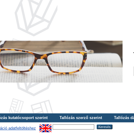
ózás kutatócsoport szerint
Tallózás szerző szerint
Tallózás d
áció adatfeltöltéshez