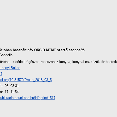
ációban használt név
ORCID
MTMT szerző azonosító
Gabriella
örténet, kísérleti régészet, reneszánsz konyha, konyhai eszközök története/k
szenyi-Bakos
27
/doi.org/10.31570/Prosp_2018_03_5
kt. 08. 08:31
ár. 17. 11:54
publikaciotar.uni-bge.hu/id/eprint/1517