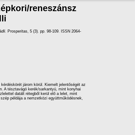
özépkori/reneszánsz
li
dli.
Prosperitas, 5 (3). pp. 98-109. ISSN 2064-
érdéskörét járom körül. Kiemelt jelentőségét az
an. A tésztavágó kerék/sarkantyú, mint konyhai
ettel datált rétegből kerül elő a lelet, mint
en szép példája a nemzetközi együttműködésnek,