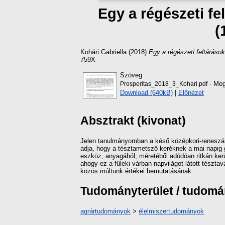
Egy a régészeti fe
(
Kohári Gabriella
(2018)
Egy a régészeti feltáráso
759X
Szöveg
- Meg
Prosperitas_2018_3_Kohari.pdf
Download (640kB)
|
Előnézet
Absztrakt (kivonat)
Jelen tanulmányomban a késő középkori-reneszáns
adja, hogy a tésztametsző keréknek a mai napig g
eszköz, anyagából, méretéből adódóan ritkán kerül 
ahogy ez a füleki várban napvilágot látott tész
közös múltunk értékei bemutatásának.
Tudományterület / tudom
agrártudományok
>
élelmiszertudományok