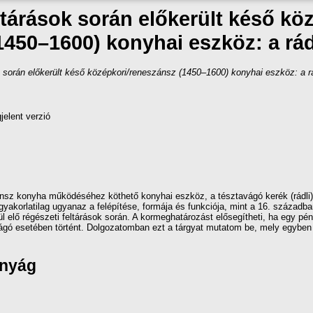
ltárások során előkerült késő k
1450–1600) konyhai eszköz: a rád
k során előkerült késő középkori/reneszánsz (1450–1600) konyhai eszköz: a rá
jelent verzió
z konyha működéséhez köthető konyhai eszköz, a tésztavágó kerék (rádli) k
yakorlatilag ugyanaz a felépítése, formája és funkciója, mint a 16. századb
elő régészeti feltárások során. A kormeghatározást elősegítheti, ha egy pénzlel
tavágó esetében történt. Dolgozatomban ezt a tárgyat mutatom be, mely egyb
ányág