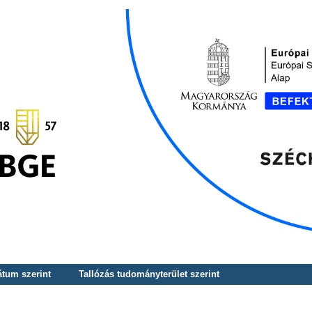
átum szerint
Tallózás tudományterület szerint