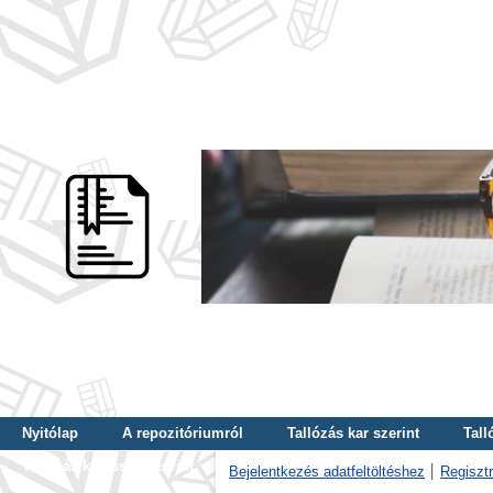
Nyitólap
A repozitóriumról
Tallózás kar szerint
Tall
Tallózás kulcsszó szerint
Bejelentkezés adatfeltöltéshez
Regisztr