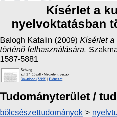
Kísérlet a k
nyelvoktatásban t
Balogh Katalin
(2009)
Kísérlet a
történő felhasználására.
Szakmai 
1587-5881
Szöveg
- Megjelent verzió
szf_27_10.pdf
Download (72kB)
|
Előnézet
Tudományterület / t
bölcsészettudományok
>
nyelv