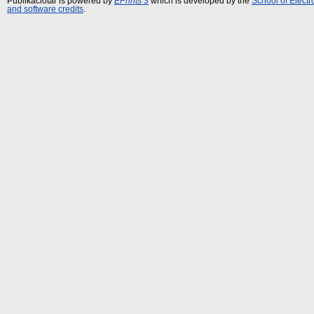
Publikációtár is powered by
EPrints 3
which is developed by the
School of Elect
and software credits
.