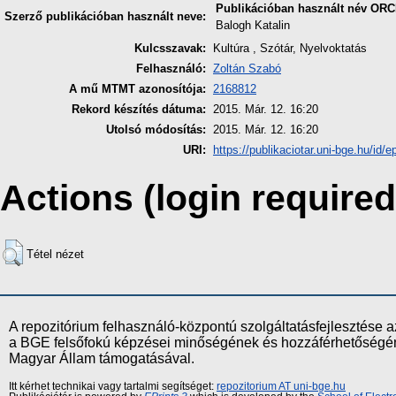
Publikációban használt név
ORC
Szerző publikációban használt neve:
Balogh Katalin
Kulcsszavak:
Kultúra , Szótár, Nyelvoktatás
Felhasználó:
Zoltán Szabó
A mű MTMT azonosítója:
2168812
Rekord készítés dátuma:
2015. Már. 12. 16:20
Utolsó módosítás:
2015. Már. 12. 16:20
URI:
https://publikaciotar.uni-bge.hu/id/e
Actions (login required
Tétel nézet
A repozitórium felhasználó-központú szolgáltatásfejlesztés
a BGE felsőfokú képzései minőségének és hozzáférhetőségének
Magyar Állam támogatásával.
Itt kérhet technikai vagy tartalmi segítséget:
repozitorium AT uni-bge.hu