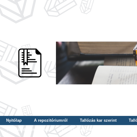
Nyitólap
A repozitóriumról
Tallózás kar szerint
Tall
Tallózás dátum szerint
Tallózás tudományterület szerint