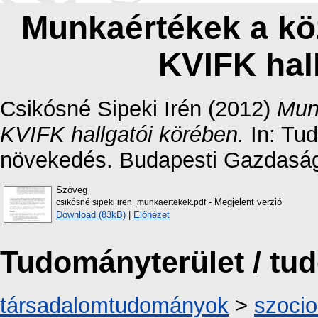
Munkaértékek a kö
KVIFK hal
Csikósné Sipeki Irén
(2012)
Mun
KVIFK hallgatói körében.
In: Tu
növekedés. Budapesti Gazdasági
Szöveg
- Megjelent verzió
csikósné sipeki iren_munkaertekek.pdf
Download (83kB)
|
Előnézet
Tudományterület / t
társadalomtudományok
>
szocio