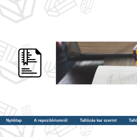
Nyitólap
A repozitóriumról
Tallózás kar szerint
Tall
Tallózás dátum szerint
Tallózás tudományterület szerint