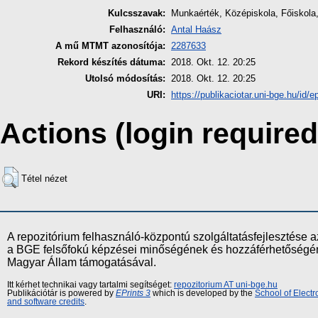
Kulcsszavak:
Munkaérték, Középiskola, Főiskola,
Felhasználó:
Antal Haász
A mű MTMT azonosítója:
2287633
Rekord készítés dátuma:
2018. Okt. 12. 20:25
Utolsó módosítás:
2018. Okt. 12. 20:25
URI:
https://publikaciotar.uni-bge.hu/id/e
Actions (login required
Tétel nézet
A repozitórium felhasználó-központú szolgáltatásfejlesztés
a BGE felsőfokú képzései minőségének és hozzáférhetőségének
Magyar Állam támogatásával.
Itt kérhet technikai vagy tartalmi segítséget:
repozitorium AT uni-bge.hu
Publikációtár is powered by
EPrints 3
which is developed by the
School of Elect
and software credits
.