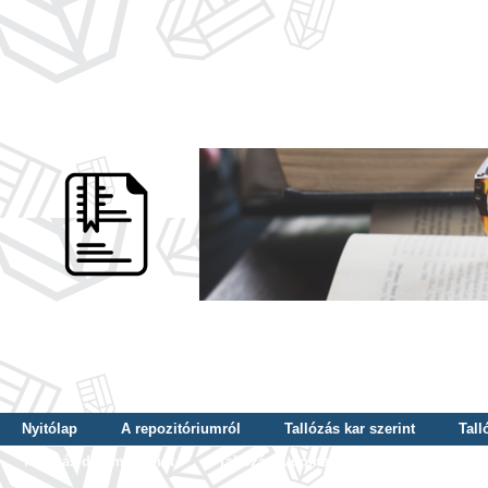
Nyitólap
A repozitóriumról
Tallózás kar szerint
Tall
Tallózás dátum szerint
Tallózás tudományterület szerint