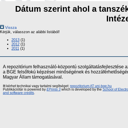
Dátum szerint ahol a tanszék
Intéz
Vissza
Kérjük, válasszon az alábbi listából!
2013
(1)
2012
(1)
2011
(1)
A repozitórium felhasználó-központú szolgáltatásfejlesztés
a BGE felsőfokú képzései minőségének és hozzáférhetőségének
Magyar Állam támogatásával.
Itt kérhet technikai vagy tartalmi segítséget:
repozitorium AT uni-bge.hu
Publikációtár is powered by
EPrints 3
which is developed by the
School of Elect
and software credits
.