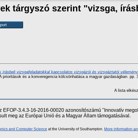
k tárgyszó szerint "vizsga, írás
s írásbeli vizsgafeladatokkal kapcsolatos vizsgázói és vizsgáztatói vélemé
 prioritások és a konveregencia kölcsönhatása a magyar gazdaságban. pp. 
A lista elké
e az EFOP-3.4.3-16-2016-00020 azonosítószámú "Innovatív meg
ósult meg az Európai Unió és a Magyar Állam támogatásával.
ronics and Computer Science
at the University of Southampton.
More information an