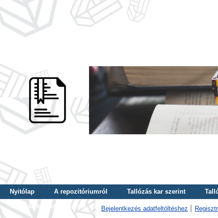
Nyitólap
A repozitóriumról
Tallózás kar szerint
Tall
Tallózás kulcsszó szerint
Bejelentkezés adatfeltöltéshez
Regisztr