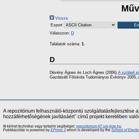
Műve
Vissza
Export
Válasszon:
D
Találatok száma:
1
.
D
Dévény Ágnes
és
Loch Ágnes
(2006)
A szóbeli é
Gazdasáfi Főiskola Tudományos Évkönyv 2005, A
A repozitórium felhasználó-központú szolgáltatásfejlesztés
hozzáférhetőségének javításáért" című projekt keretében val
Itt kérhet technikai vagy tartalmi segítséget:
repozitorium AT uni-bge.hu
Publikációtár is powered by
EPrints 3
which is developed by the
School of Elect