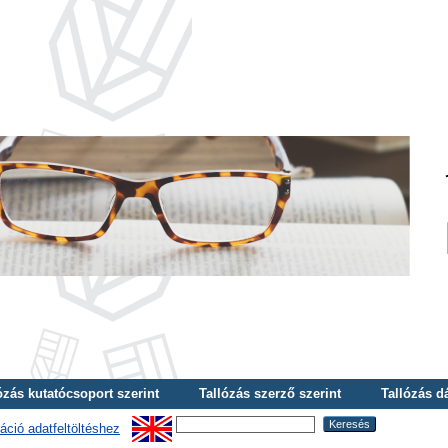
ózás kutatócsoport szerint
Tallózás szerző szerint
Tallózás d
áció adatfeltöltéshez