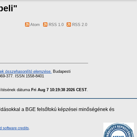
beli"
Atom
RSS 1.0
RSS 2.0
nyek összehasonlító elemzése.
Budapesti
369-377. ISSN 1558-8401
szítésének dátuma
Fri Aug 7 10:19:38 2026 CEST
.
oldásokkal a BGE felsőfokú képzései minőségének és
d software credits
.