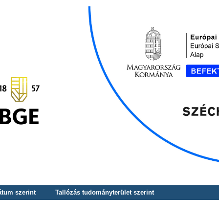
átum szerint
Tallózás tudományterület szerint