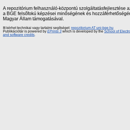
A repozitórium felhasználó-központú szolgáltatásfejlesztés
a BGE felsőfokú képzései minőségének és hozzáférhetőségének
Magyar Állam támogatásával.
Itt kérhet technikai vagy tartalmi segítséget:
repozitorium AT uni-bge.hu
Publikációtár is powered by
EPrints 3
which is developed by the
School of Elect
and software credits
.