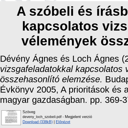
A szóbeli és írásb
kapcsolatos vizs
vélemények össz
Dévény Ágnes
és
Loch Ágnes
(
vizsgafeladatokkal kapcsolatos 
összehasonlító elemzése.
Budap
Évkönyv 2005, A prioritások és 
magyar gazdaságban. pp. 369-3
Szöveg
- Megjelent verzió
deveny_loch_szobeli.pdf
Download (338kB)
|
Előnézet