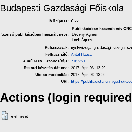
Budapesti Gazdasági Főiskola
Mű típusa:
Cikk
Publikációban használt név
ORC
Szerző publikációban használt neve:
Dévény Ágnes
Loch Ágnes
Kulcsszavak:
nyelvvizsga, gazdasági, vizsga, szób
Felhasználó:
Antal Haász
A mű MTMT azonosítója:
2183891
Rekord készítés dátuma:
2017. Ápr. 03. 13:29
Utolsó módosítás:
2017. Ápr. 03. 13:29
URI:
https://publikaciotar.uni-bge.hu/id/ep
Actions (login required
Tétel nézet