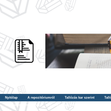
Nyitólap
A repozitóriumról
Tallózás kar szerint
Tall
Tallózás dátum szerint
Tallózás tudományterület szerint