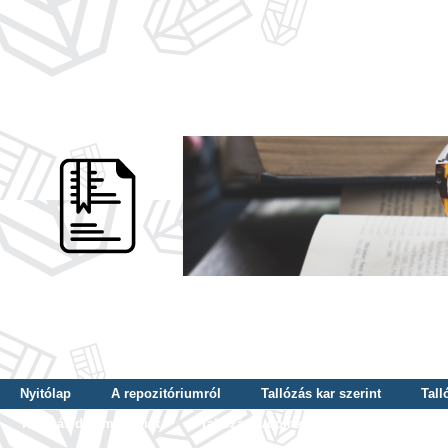
Nyitólap
A repozitóriumról
Tallózás kar szerint
Tall
Tallózás dátum szerint
Tallózás tudományterület szerint