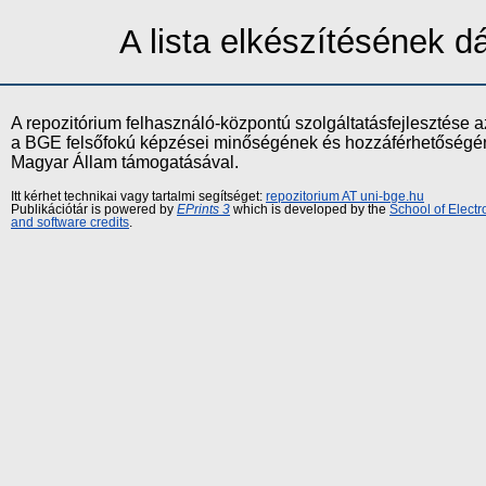
A lista elkészítésének 
A repozitórium felhasználó-központú szolgáltatásfejlesztés
a BGE felsőfokú képzései minőségének és hozzáférhetőségének
Magyar Állam támogatásával.
Itt kérhet technikai vagy tartalmi segítséget:
repozitorium AT uni-bge.hu
Publikációtár is powered by
EPrints 3
which is developed by the
School of Elect
and software credits
.