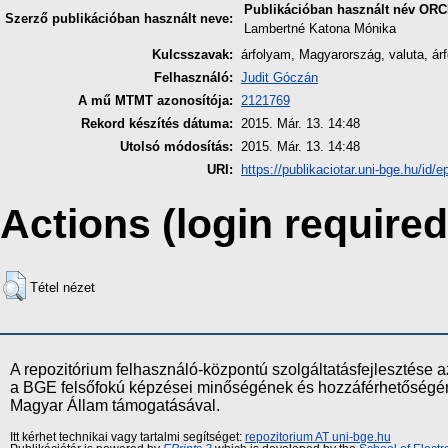
Publikációban használt név
ORC
Szerző publikációban használt neve:
Lambertné Katona Mónika
Kulcsszavak:
árfolyam, Magyarország, valuta, árfo
Felhasználó:
Judit Góczán
A mű MTMT azonosítója:
2121769
Rekord készítés dátuma:
2015. Már. 13. 14:48
Utolsó módosítás:
2015. Már. 13. 14:48
URI:
https://publikaciotar.uni-bge.hu/id/ep
Actions (login required
Tétel nézet
A repozitórium felhasználó-központú szolgáltatásfejlesztés
a BGE felsőfokú képzései minőségének és hozzáférhetőségének
Magyar Állam támogatásával.
Itt kérhet technikai vagy tartalmi segítséget:
repozitorium AT uni-bge.hu