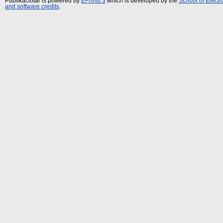
Publikációtár is powered by
EPrints 3
which is developed by the
School of Elect
and software credits
.