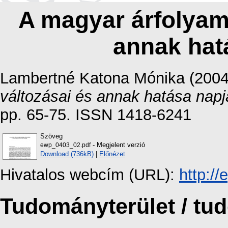
A magyar árfolyam
annak hat
Lambertné Katona Mónika
(200
változásai és annak hatása napj
pp. 65-75. ISSN 1418-6241
Szöveg
- Megjelent verzió
ewp_0403_02.pdf
Download (736kB)
|
Előnézet
Hivatalos webcím (URL):
http:/
Tudományterület / t