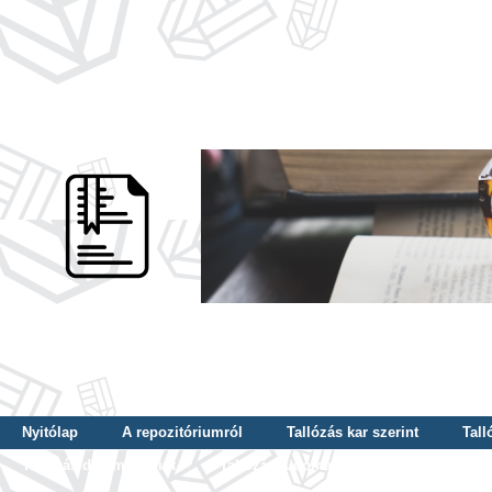
Nyitólap
A repozitóriumról
Tallózás kar szerint
Tall
Tallózás dátum szerint
Tallózás tudományterület szerint