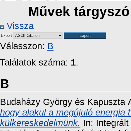
Művek tárgyszó
Vissza
Export
Válasszon:
B
Találatok száma:
1
.
B
Budaházy György
és
Kapuszta 
hogy alakul a megújuló energia
külkereskedelmünk.
In: Integrált