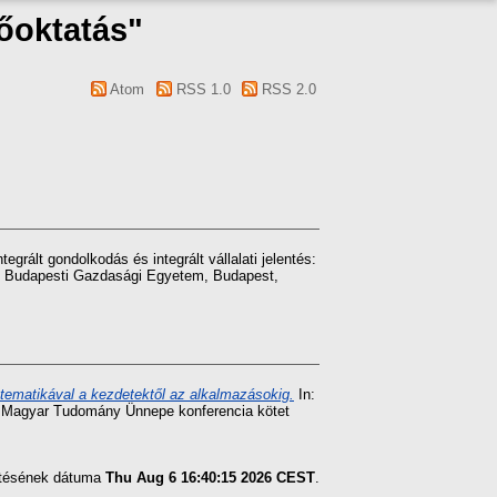
sőoktatás"
Atom
RSS 1.0
RSS 2.0
ntegrált gondolkodás és integrált vállalati jelentés:
3. Budapesti Gazdasági Egyetem, Budapest,
atematikával a kezdetektől az alkalmazásokig.
In:
ban Magyar Tudomány Ünnepe konferencia kötet
zítésének dátuma
Thu Aug 6 16:40:15 2026 CEST
.