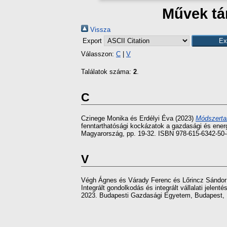
Művek tár
Vissza
Export
Válasszon:
C
|
V
Találatok száma:
2
.
C
Czinege Monika
és
Erdélyi Éva
(2023)
Módszertan
fenntarthatósági kockázatok a gazdasági és ene
Magyarország, pp. 19-32. ISBN 978-615-6342-50-
V
Végh Ágnes
és
Várady Ferenc
és
Lőrincz Sándor
Integrált gondolkodás és integrált vállalati jel
2023. Budapesti Gazdasági Egyetem, Budapest, 