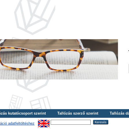
ózás kutatócsoport szerint
Tallózás szerző szerint
Tallózás d
áció adatfeltöltéshez