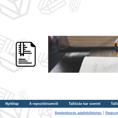
Nyitólap
A repozitóriumról
Tallózás kar szerint
Tall
Tallózás kulcsszó szerint
Bejelentkezés adatfeltöltéshez
Regisztr