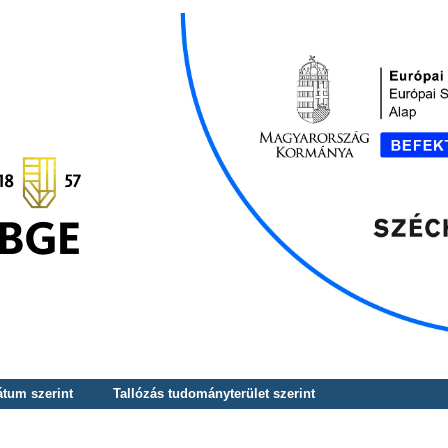
átum szerint
Tallózás tudományterület szerint