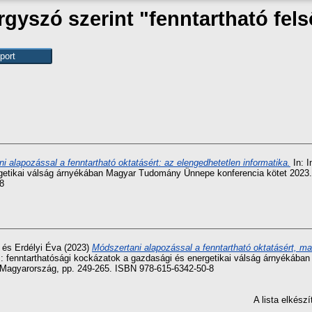
gyszó szerint "fenntartható fel
i alapozással a fenntartható oktatásért: az elengedhetetlen informatika.
In: I
rgetikai válság árnyékában Magyar Tudomány Ünnepe konferencia kötet 202
8
és
Erdélyi Éva
(2023)
Módszertani alapozással a fenntartható oktatásért, m
entés: fenntarthatósági kockázatok a gazdasági és energetikai válság árnyéká
Magyarország, pp. 249-265. ISBN 978-615-6342-50-8
A lista elkés