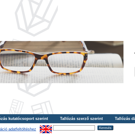
ózás kutatócsoport szerint
Tallózás szerző szerint
Tallózás d
áció adatfeltöltéshez