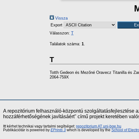
M
Vissza
Export
Válasszon:
T
Találatok száma:
1
.
T
Totth Gedeon
és
Mezőné Oravecz Titanilla
és
Za
2064-759X
A repozitórium felhasználó-központú szolgáltatásfejlesztés
hozzáférhetőségének javításáért" című projekt keretében val
Itt kérhet technikai vagy tartalmi segítséget:
repozitorium AT uni-bge.hu
Publikációtár is powered by
EPrints 3
which is developed by the
School of Elect