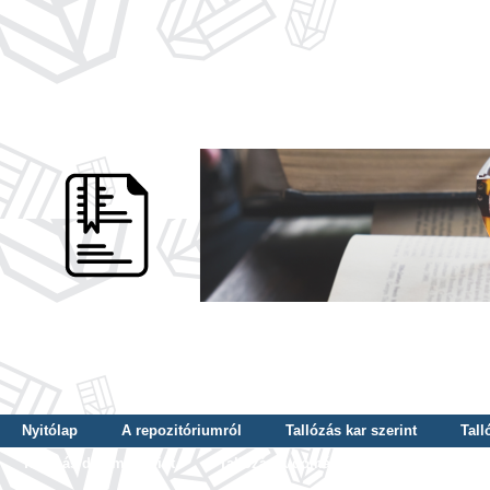
Nyitólap
A repozitóriumról
Tallózás kar szerint
Tall
Tallózás dátum szerint
Tallózás tudományterület szerint