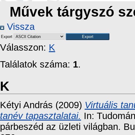
Művek tárgyszó sze
Vissza
Export
Válasszon:
K
Találatok száma:
1
.
K
Kétyi András
(2009)
Virtuális ta
tanév tapasztalatai.
In: Tudomán
párbeszéd az üzleti világban. B