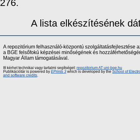
276.
A lista elkészítésének d
A repozitórium felhasználó-központú szolgáltatásfejlesztés
a BGE felsőfokú képzései minőségének és hozzáférhetőségének
Magyar Állam támogatásával.
Itt kérhet technikai vagy tartalmi segítséget:
repozitorium AT uni-bge.hu
Publikációtár is powered by
EPrints 3
which is developed by the
School of Elect
and software credits
.