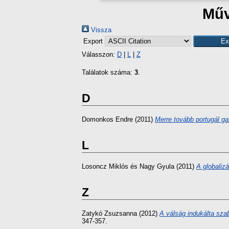
Műv
Vissza
Export
Válasszon:
D
|
L
|
Z
Találatok száma:
3
.
D
Domonkos Endre
(2011)
Merre tovább portugál g
L
Losoncz Miklós
és
Nagy Gyula
(2011)
A globaliz
Z
Zatykó Zsuzsanna
(2012)
A válság indukálta sza
347-357.