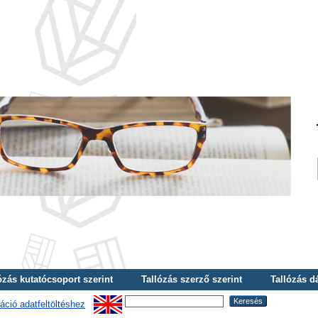
ózás kutatócsoport szerint
Tallózás szerző szerint
Tallózás d
áció adatfeltöltéshez