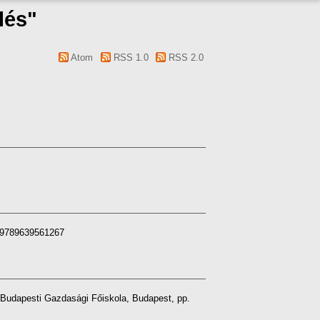
lés"
Atom
RSS 1.0
RSS 2.0
N 9789639561267
udapesti Gazdasági Főiskola, Budapest, pp.