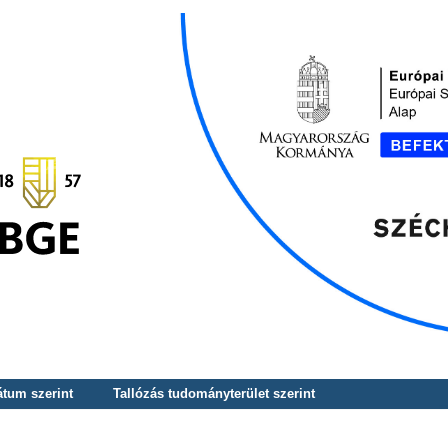
átum szerint
Tallózás tudományterület szerint