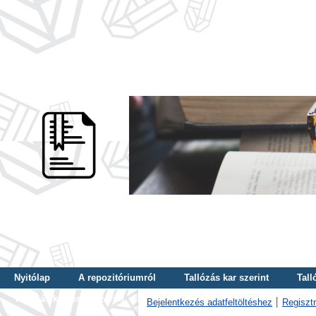
Nyitólap
A repozitóriumról
Tallózás kar szerint
Tall
Tallózás kulcsszó szerint
Bejelentkezés adatfeltöltéshez
Regisztr