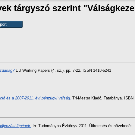
ek tárgyszó szerint "Válságkeze
azdaság?
EU Working Papers (4. sz.). pp. 7-22. ISSN 1418-6241
áció és a 2007-2011. évi pénzügyi válság.
Tri-Mester Kiadó, Tatabánya. ISB
bályozási lépések.
In: Tudományos Évkönyv 2011: Útkeresés és növekedés. B