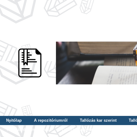
Nyitólap
A repozitóriumról
Tallózás kar szerint
Tall
Tallózás dátum szerint
Tallózás tudományterület szerint