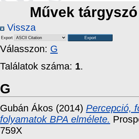
Művek tárgyszó 
Vissza
Export
Válasszon:
G
Találatok száma:
1
.
G
Gubán Ákos
(2014)
Percepció, f
folyamatok BPA elmélete.
Prospe
759X