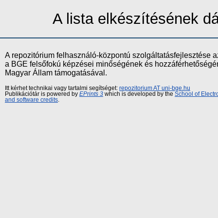
A lista elkészítésének 
A repozitórium felhasználó-központú szolgáltatásfejlesztés
a BGE felsőfokú képzései minőségének és hozzáférhetőségének
Magyar Állam támogatásával.
Itt kérhet technikai vagy tartalmi segítséget:
repozitorium AT uni-bge.hu
Publikációtár is powered by
EPrints 3
which is developed by the
School of Elect
and software credits
.