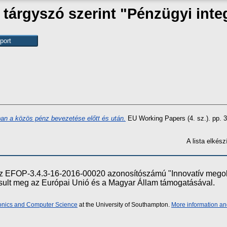
tárgyszó szerint "Pénzügyi inte
an a közös pénz bevezetése előtt és után.
EU Working Papers (4. sz.). pp. 3
A lista elké
e az EFOP-3.4.3-16-2016-00020 azonosítószámú "Innovatív meg
ósult meg az Európai Unió és a Magyar Állam támogatásával.
ronics and Computer Science
at the University of Southampton.
More information an