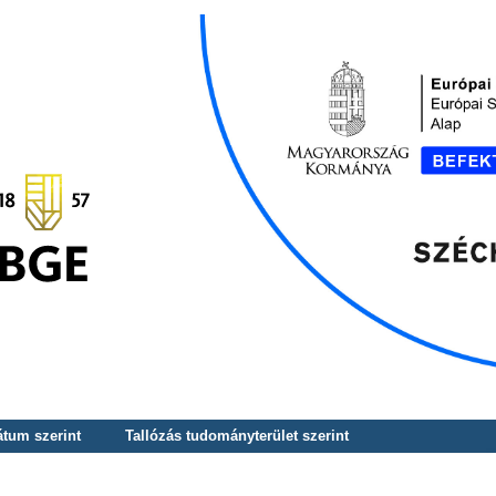
átum szerint
Tallózás tudományterület szerint