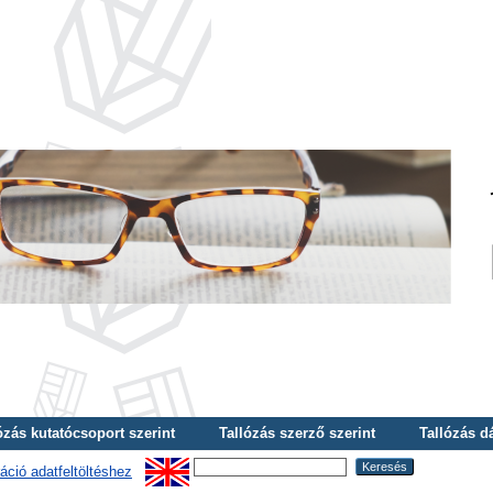
ózás kutatócsoport szerint
Tallózás szerző szerint
Tallózás d
áció adatfeltöltéshez