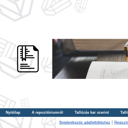
Nyitólap
A repozitóriumról
Tallózás kar szerint
Tall
Tallózás kulcsszó szerint
Bejelentkezés adatfeltöltéshez
Regisztr