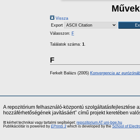
Művek 
Vissza
Export
Válasszon:
F
Találatok száma:
1
.
F
Ferkelt Balázs
(2005)
Konvergencia az eurózónáb
A repozitórium felhasználó-központú szolgáltatásfejlesztés
hozzáférhetőségének javításáért" című projekt keretében val
Itt kérhet technikai vagy tartalmi segítséget:
repozitorium AT uni-bge.hu
Publikációtár is powered by
EPrints 3
which is developed by the
School of Elect