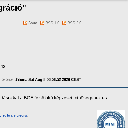
gráció"
Atom
RSS 1.0
RSS 2.0
-13.
szítésének dátuma
Sat Aug 8 03:58:52 2026 CEST
.
oldásokkal a BGE felsőfokú képzései minőségének és
d software credits
.