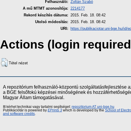
Felhasználó:
Zoltán Szabó
A mű MTMT azonosítója:
2214177
Rekord készítés dátuma:
2015. Feb. 18. 08:42
Utolsó módosítás:
2015. Feb. 18. 08:42
URI:
https://publikaciotar.uni-bge.hu/id/e
Actions (login required
Tétel nézet
A repozitórium felhasználó-központú szolgáltatásfejlesztés
a BGE felsőfokú képzései minőségének és hozzáférhetőségének
Magyar Állam támogatásával.
Itt kérhet technikai vagy tartalmi segítséget:
repozitorium AT uni-bge.hu
Publikációtár is powered by
EPrints 3
which is developed by the
School of Elect
and software credits
.