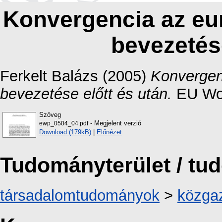
Konvergencia az eu
bevezetése
Ferkelt Balázs
(2005)
Konvergen
bevezetése előtt és után.
EU Work
Szöveg
- Megjelent verzió
ewp_0504_04.pdf
Download (179kB)
|
Előnézet
Tudományterület / t
társadalomtudományok
>
közga