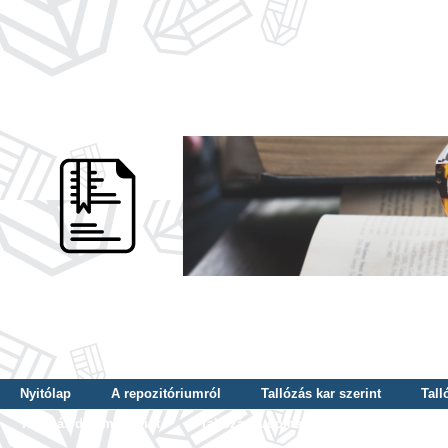
Nyitólap
A repozitóriumról
Tallózás kar szerint
Tall
Tallózás dátum szerint
Tallózás tudományterület szerint