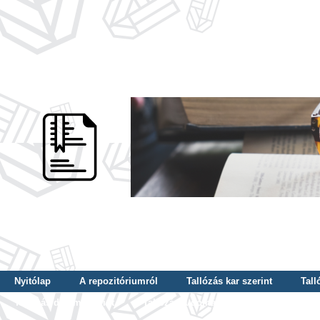
Nyitólap
A repozitóriumról
Tallózás kar szerint
Tall
Tallózás dátum szerint
Tallózás tudományterület szerint