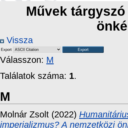
Művek tárgyszó 
önké
Vissza
Export
Válasszon:
M
Találatok száma:
1
.
M
Molnár Zsolt
(2022)
Humanitárius
imperializmus? A nemzetközi önk