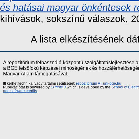
és hatásai magyar önkéntesek ref
kihívások, sokszínű válaszok, 2
A lista elkészítésének d
A repozitórium felhasználó-központú szolgáltatásfejlesztés
a BGE felsőfokú képzései minőségének és hozzáférhetőségének
Magyar Állam támogatásával.
Itt kérhet technikai vagy tartalmi segítséget:
repozitorium AT uni-bge.hu
Publikációtár is powered by
EPrints 3
which is developed by the
School of Elect
and software credits
.