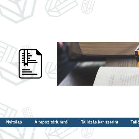
Nyitólap
A repozitóriumról
Tallózás kar szerint
Tall
Tallózás dátum szerint
Tallózás tudományterület szerint