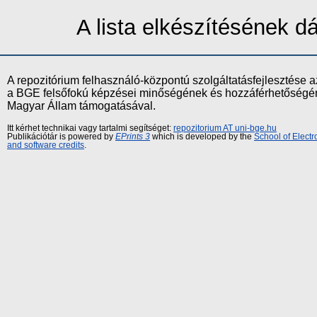
A lista elkészítésének 
A repozitórium felhasználó-központú szolgáltatásfejlesztés
a BGE felsőfokú képzései minőségének és hozzáférhetőségének
Magyar Állam támogatásával.
Itt kérhet technikai vagy tartalmi segítséget:
repozitorium AT uni-bge.hu
Publikációtár is powered by
EPrints 3
which is developed by the
School of Elect
and software credits
.