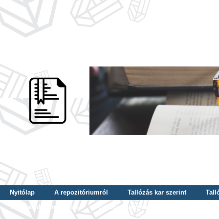
Nyitólap
A repozitóriumról
Tallózás kar szerint
Tall
Tallózás dátum szerint
Tallózás tudományterület szerint