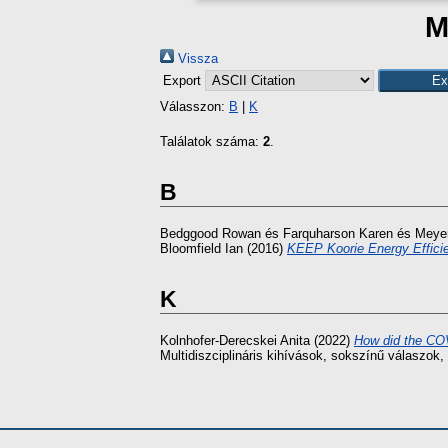
M
Vissza
Export
Válasszon:
B
|
K
Találatok száma:
2
.
B
Bedggood Rowan
és
Farquharson Karen
és
Meye
Bloomfield Ian
(2016)
KEEP Koorie Energy Efficien
K
Kolnhofer-Derecskei Anita
(2022)
How did the COVI
Multidiszciplináris kihívások, sokszínű válaszok