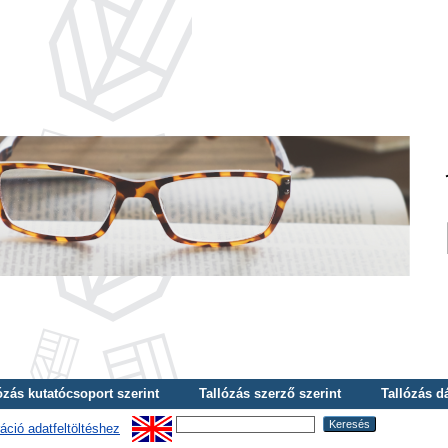
ózás kutatócsoport szerint
Tallózás szerző szerint
Tallózás d
áció adatfeltöltéshez