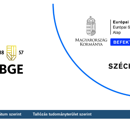
átum szerint
Tallózás tudományterület szerint