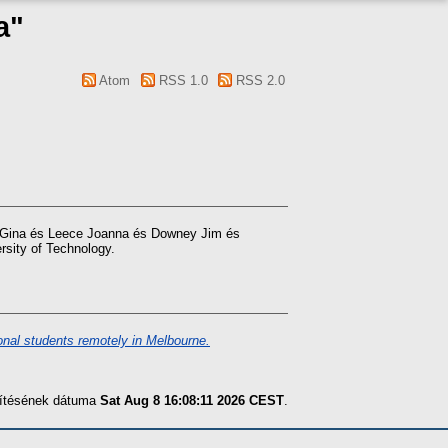
a"
Atom
RSS 1.0
RSS 2.0
 Gina
és
Leece Joanna
és
Downey Jim
és
rsity of Technology.
ional students remotely in Melbourne.
szítésének dátuma
Sat Aug 8 16:08:11 2026 CEST
.