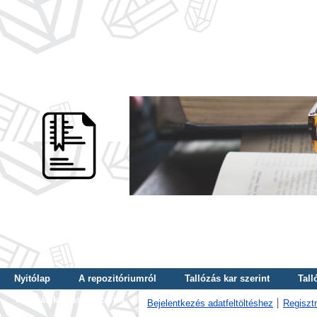
Nyitólap
A repozitóriumról
Tallózás kar szerint
Tall
Tallózás kulcsszó szerint
Bejelentkezés adatfeltöltéshez
Regisztr