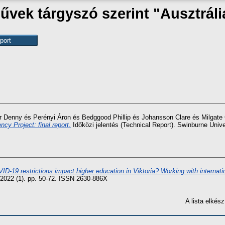
űvek tárgyszó szerint "Ausztráli
r Denny
és
Perényi Áron
és
Bedggood Phillip
és
Johansson Clare
és
Milgate
cy Project: final report.
Időközi jelentés (Technical Report). Swinburne Unive
D-19 restrictions impact higher education in Viktoria? Working with internat
, 2022 (1). pp. 50-72. ISSN 2630-886X
A lista elké