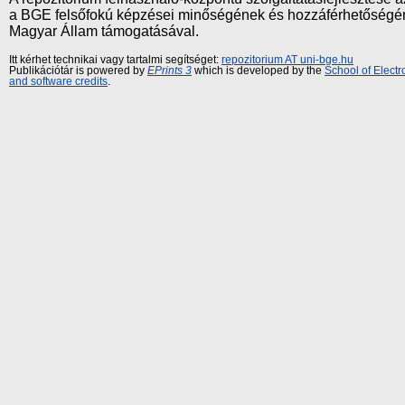
a BGE felsőfokú képzései minőségének és hozzáférhetőségének
Magyar Állam támogatásával.
Itt kérhet technikai vagy tartalmi segítséget:
repozitorium AT uni-bge.hu
Publikációtár is powered by
EPrints 3
which is developed by the
School of Elect
and software credits
.