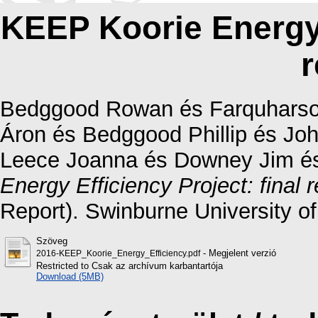
KEEP Koorie Energy E
r
Bedggood Rowan
és
Farquhars
Áron
és
Bedggood Phillip
és
Joh
Leece Joanna
és
Downey Jim
é
Energy Efficiency Project: final r
Report). Swinburne University o
Szöveg
- Megjelent verzió
2016-KEEP_Koorie_Energy_Efficiency.pdf
Restricted to Csak az archívum karbantartója
Download (5MB)