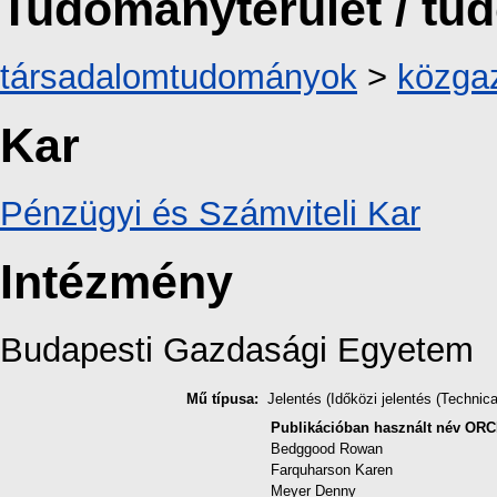
Tudományterület / t
társadalomtudományok
>
közga
Kar
Pénzügyi és Számviteli Kar
Intézmény
Budapesti Gazdasági Egyetem
Mű típusa:
Jelentés (Időközi jelentés (Technica
Publikációban használt név
ORC
Bedggood Rowan
Farquharson Karen
Meyer Denny