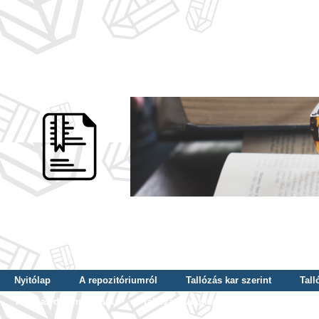
Nyitólap
A repozitóriumról
Tallózás kar szerint
Tall
Tallózás dátum szerint
Tallózás tudományterület szerint