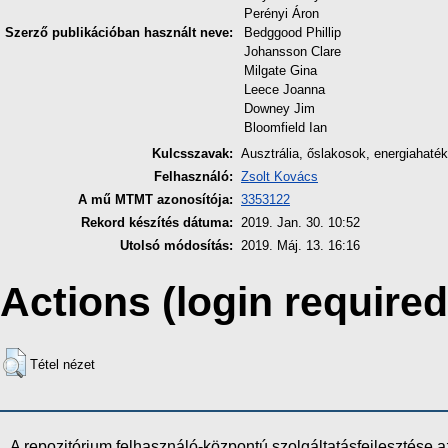
Perényi Áron
Szerző publikációban használt neve:
Bedggood Phillip
Johansson Clare
Milgate Gina
Leece Joanna
Downey Jim
Bloomfield Ian
Kulcsszavak:
Ausztrália, őslakosok, energiahaté
Felhasználó:
Zsolt Kovács
A mű MTMT azonosítója:
3353122
Rekord készítés dátuma:
2019. Jan. 30. 10:52
Utolsó módosítás:
2019. Máj. 13. 16:16
Actions (login required
Tétel nézet
A repozitórium felhasználó-központú szolgáltatásfejlesztés