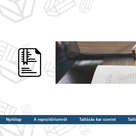
Nyitólap
A repozitóriumról
Tallózás kar szerint
Tall
Tallózás dátum szerint
Tallózás tudományterület szerint