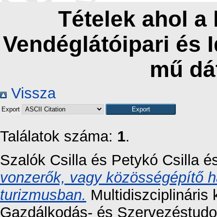
Tételek ahol a
Vendéglátóipari és 
mű dá
Vissza
Export
Találatok száma:
1
.
Szalók Csilla
és
Petykó Csilla
é
vonzerők, vagy közösségépítő h
turizmusban.
Multidiszciplináris
Gazdálkodás- és Szervezéstudom