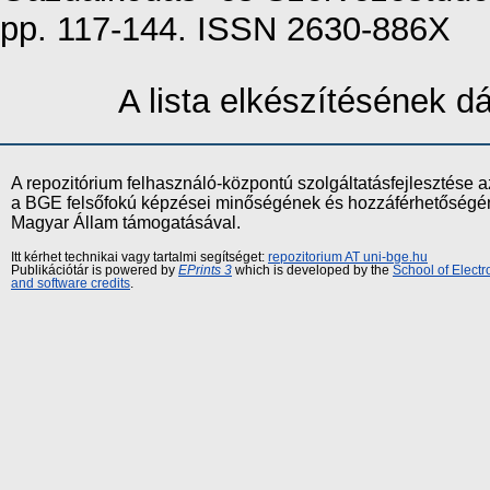
pp. 117-144. ISSN 2630-886X
A lista elkészítésének 
A repozitórium felhasználó-központú szolgáltatásfejlesztés
a BGE felsőfokú képzései minőségének és hozzáférhetőségének
Magyar Állam támogatásával.
Itt kérhet technikai vagy tartalmi segítséget:
repozitorium AT uni-bge.hu
Publikációtár is powered by
EPrints 3
which is developed by the
School of Elect
and software credits
.