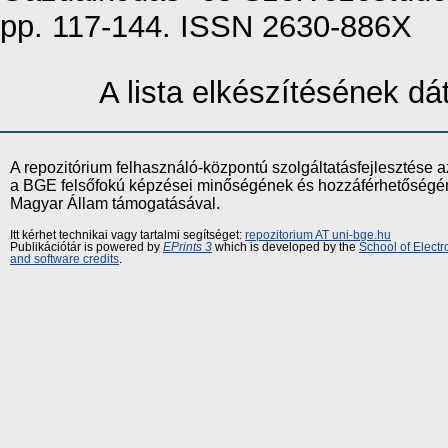
pp. 117-144. ISSN 2630-886X
A lista elkészítésének d
A repozitórium felhasználó-központú szolgáltatásfejlesztés
a BGE felsőfokú képzései minőségének és hozzáférhetőségének
Magyar Állam támogatásával.
Itt kérhet technikai vagy tartalmi segítséget:
repozitorium AT uni-bge.hu
Publikációtár is powered by
EPrints 3
which is developed by the
School of Elect
and software credits
.