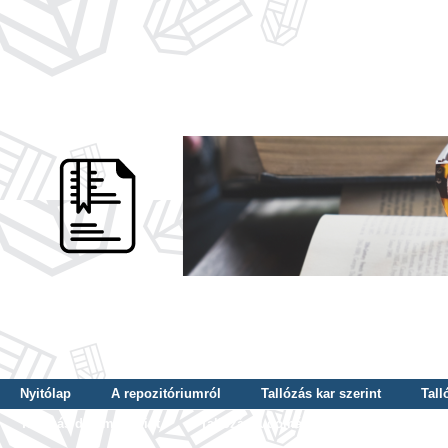
Nyitólap
A repozitóriumról
Tallózás kar szerint
Tall
Tallózás dátum szerint
Tallózás tudományterület szerint