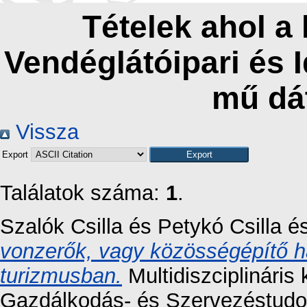
Tételek ahol a
Vendéglátóipari és 
mű dá
Vissza
Export
Találatok száma:
1
.
Szalók Csilla
és
Petykó Csilla
é
vonzerők, vagy közösségépítő h
turizmusban.
Multidiszciplináris
Gazdálkodás- és Szervezéstudom