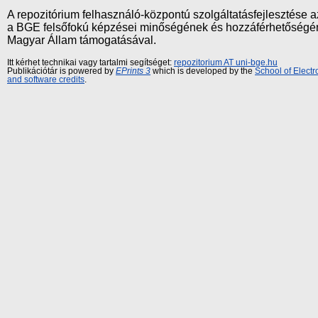
A repozitórium felhasználó-központú szolgáltatásfejlesztés
a BGE felsőfokú képzései minőségének és hozzáférhetőségének
Magyar Állam támogatásával.
Itt kérhet technikai vagy tartalmi segítséget:
repozitorium AT uni-bge.hu
Publikációtár is powered by
EPrints 3
which is developed by the
School of Elect
and software credits
.