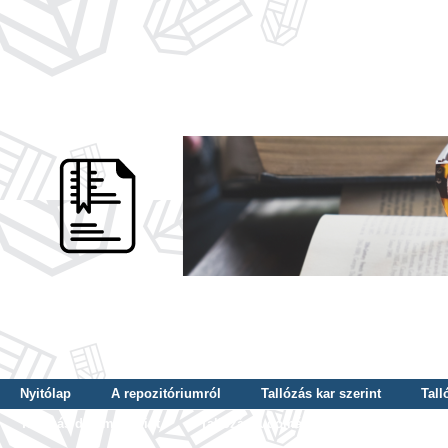
Nyitólap
A repozitóriumról
Tallózás kar szerint
Tall
Tallózás dátum szerint
Tallózás tudományterület szerint