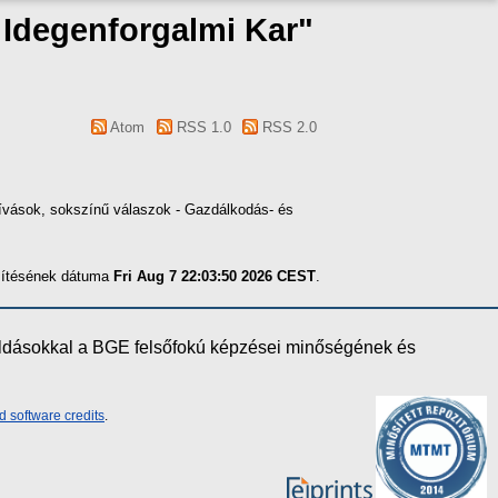
s Idegenforgalmi Kar"
Atom
RSS 1.0
RSS 2.0
ihívások, sokszínű válaszok - Gazdálkodás- és
szítésének dátuma
Fri Aug 7 22:03:50 2026 CEST
.
oldásokkal a BGE felsőfokú képzései minőségének és
d software credits
.