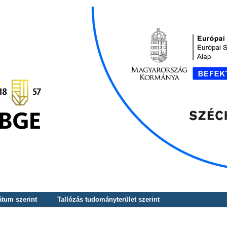
átum szerint
Tallózás tudományterület szerint