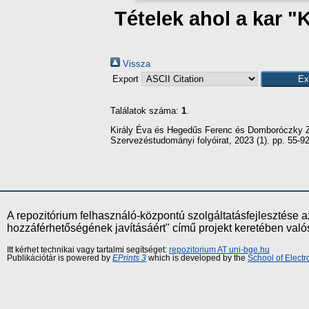
Tételek ahol a kar "
Vissza
Export
Találatok száma:
1
.
Király Éva
és
Hegedűs Ferenc
és
Domboróczky Z
Szervezéstudományi folyóirat, 2023 (1). pp. 55-
A repozitórium felhasználó-központú szolgáltatásfejlesztés
hozzáférhetőségének javításáért" című projekt keretében val
Itt kérhet technikai vagy tartalmi segítséget:
repozitorium AT uni-bge.hu
Publikációtár is powered by
EPrints 3
which is developed by the
School of Elect