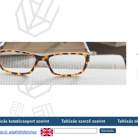
ózás kutatócsoport szerint
Tallózás szerző szerint
Tallózás d
áció adatfeltöltéshez