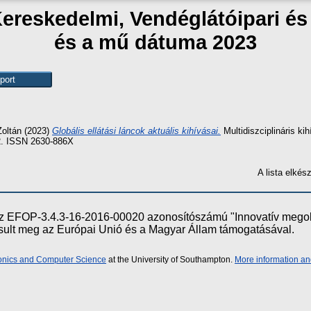
Kereskedelmi, Vendéglátóipari é
és a mű dátuma 2023
oltán
(2023)
Globális ellátási láncok aktuális kihívásai.
Multidiszciplináris k
92. ISSN 2630-886X
A lista elké
e az EFOP-3.4.3-16-2016-00020 azonosítószámú "Innovatív meg
ósult meg az Európai Unió és a Magyar Állam támogatásával.
ronics and Computer Science
at the University of Southampton.
More information an