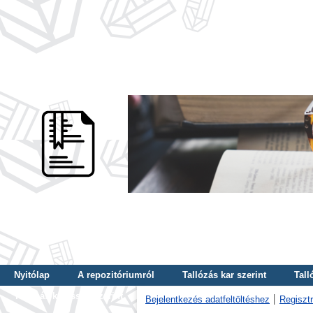
Nyitólap
A repozitóriumról
Tallózás kar szerint
Tall
Tallózás kulcsszó szerint
Bejelentkezés adatfeltöltéshez
Regisztr