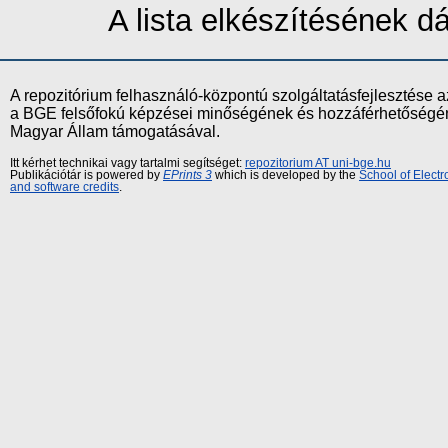
A lista elkészítésének 
A repozitórium felhasználó-központú szolgáltatásfejlesztés
a BGE felsőfokú képzései minőségének és hozzáférhetőségének
Magyar Állam támogatásával.
Itt kérhet technikai vagy tartalmi segítséget:
repozitorium AT uni-bge.hu
Publikációtár is powered by
EPrints 3
which is developed by the
School of Elect
and software credits
.