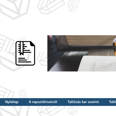
Nyitólap
A repozitóriumról
Tallózás kar szerint
Tall
Tallózás dátum szerint
Tallózás tudományterület szerint