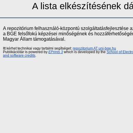
A lista elkészítésének 
A repozitórium felhasználó-központú szolgáltatásfejlesztés
a BGE felsőfokú képzései minőségének és hozzáférhetőségének
Magyar Állam támogatásával.
Itt kérhet technikai vagy tartalmi segítséget:
repozitorium AT uni-bge.hu
Publikációtár is powered by
EPrints 3
which is developed by the
School of Elect
and software credits
.