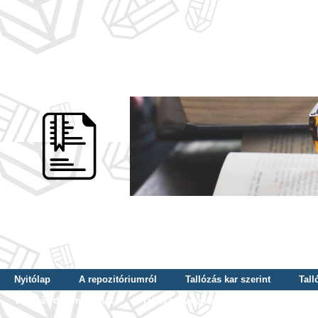
Nyitólap
A repozitóriumról
Tallózás kar szerint
Tall
Tallózás dátum szerint
Tallózás tudományterület szerint