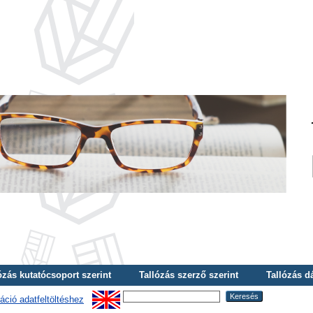
ózás kutatócsoport szerint
Tallózás szerző szerint
Tallózás d
áció adatfeltöltéshez