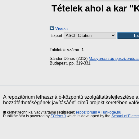
Tételek ahol a kar "
Vissza
Export
Találatok száma:
1
.
Sándor Dénes
(2012)
Magyarország gasztronómiai
Budapest, pp. 319-331.
A repozitórium felhasználó-központú szolgáltatásfejlesztés
hozzáférhetőségének javításáért" című projekt keretében val
Itt kérhet technikai vagy tartalmi segítséget:
repozitorium AT uni-bge.hu
Publikációtár is powered by
EPrints 3
which is developed by the
School of Elect