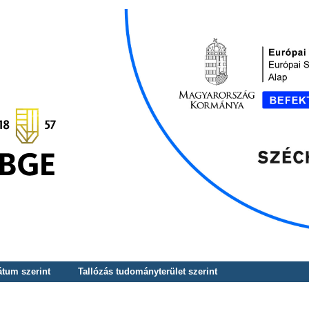
átum szerint
Tallózás tudományterület szerint