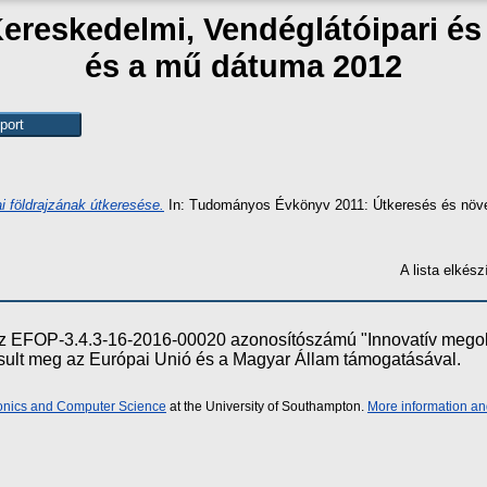
Kereskedelmi, Vendéglátóipari é
és a mű dátuma 2012
 földrajzának útkeresése.
In: Tudományos Évkönyv 2011: Útkeresés és növe
A lista elké
e az EFOP-3.4.3-16-2016-00020 azonosítószámú "Innovatív meg
ósult meg az Európai Unió és a Magyar Állam támogatásával.
ronics and Computer Science
at the University of Southampton.
More information an