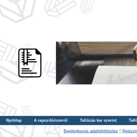
Nyitólap
A repozitóriumról
Tallózás kar szerint
Tall
Tallózás kulcsszó szerint
Bejelentkezés adatfeltöltéshez
Regisztr