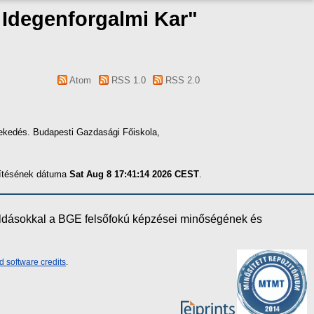
s Idegenforgalmi Kar"
Atom
RSS 1.0
RSS 2.0
kedés. Budapesti Gazdasági Főiskola,
szítésének dátuma
Sat Aug 8 17:41:14 2026 CEST
.
oldásokkal a BGE felsőfokú képzései minőségének és
d software credits
.