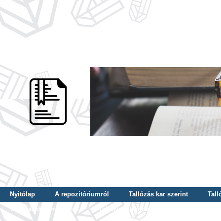
Nyitólap
A repozitóriumról
Tallózás kar szerint
Tall
Tallózás dátum szerint
Tallózás tudományterület szerint