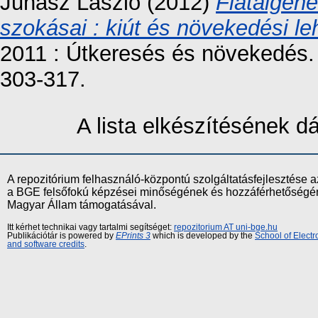
Juhász László
(2012)
Fiatalgene
szokásai : kiút és növekedési l
2011 : Útkeresés és növekedés.
303-317.
A lista elkészítésének 
A repozitórium felhasználó-központú szolgáltatásfejlesztés
a BGE felsőfokú képzései minőségének és hozzáférhetőségének
Magyar Állam támogatásával.
Itt kérhet technikai vagy tartalmi segítséget:
repozitorium AT uni-bge.hu
Publikációtár is powered by
EPrints 3
which is developed by the
School of Elect
and software credits
.