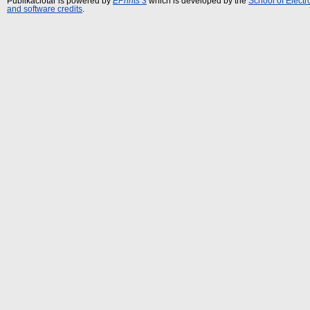
Publikációtár is powered by
EPrints 3
which is developed by the
School of Elect
and software credits
.