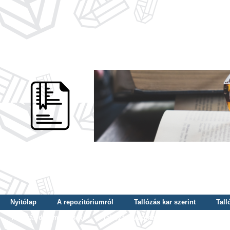
Nyitólap
A repozitóriumról
Tallózás kar szerint
Tall
Tallózás dátum szerint
Tallózás tudományterület szerint