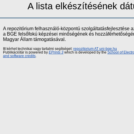
A lista elkészítésének d
A repozitórium felhasználó-központú szolgáltatásfejlesztés
a BGE felsőfokú képzései minőségének és hozzáférhetőségének
Magyar Állam támogatásával.
Itt kérhet technikai vagy tartalmi segítséget:
repozitorium AT uni-bge.hu
Publikációtár is powered by
EPrints 3
which is developed by the
School of Elect
and software credits
.