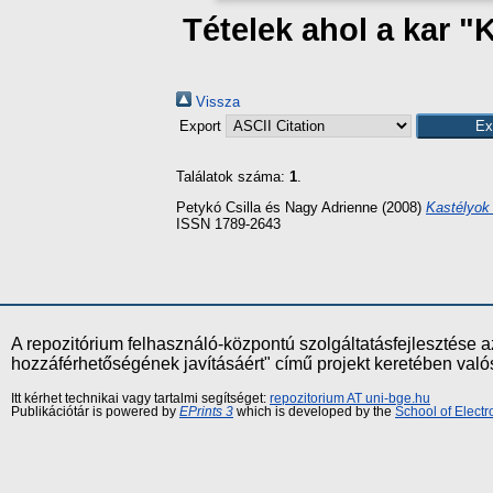
Tételek ahol a kar "
Vissza
Export
Találatok száma:
1
.
Petykó Csilla
és
Nagy Adrienne
(2008)
Kastélyok
ISSN 1789-2643
A repozitórium felhasználó-központú szolgáltatásfejlesztés
hozzáférhetőségének javításáért" című projekt keretében val
Itt kérhet technikai vagy tartalmi segítséget:
repozitorium AT uni-bge.hu
Publikációtár is powered by
EPrints 3
which is developed by the
School of Elect