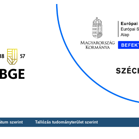
átum szerint
Tallózás tudományterület szerint