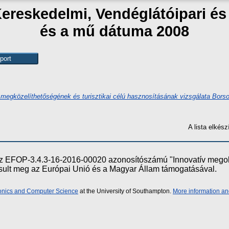
Kereskedelmi, Vendéglátóipari é
és a mű dátuma 2008
 megközelíthetőségének és turisztikai célú hasznosításának vizsgálata Bor
A lista elké
e az EFOP-3.4.3-16-2016-00020 azonosítószámú "Innovatív meg
ósult meg az Európai Unió és a Magyar Állam támogatásával.
ronics and Computer Science
at the University of Southampton.
More information an