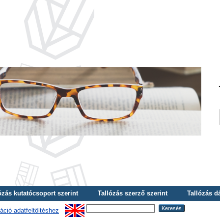
ózás kutatócsoport szerint
Tallózás szerző szerint
Tallózás d
áció adatfeltöltéshez