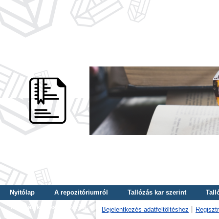
Nyitólap
A repozitóriumról
Tallózás kar szerint
Tall
Tallózás kulcsszó szerint
Bejelentkezés adatfeltöltéshez
Regisztr