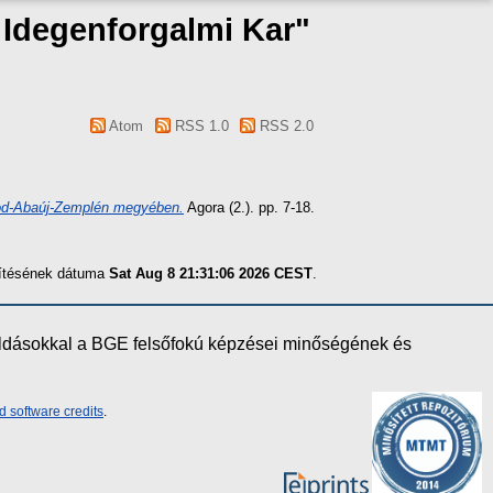
s Idegenforgalmi Kar"
Atom
RSS 1.0
RSS 2.0
sod-Abaúj-Zemplén megyében.
Agora (2.). pp. 7-18.
szítésének dátuma
Sat Aug 8 21:31:06 2026 CEST
.
oldásokkal a BGE felsőfokú képzései minőségének és
d software credits
.