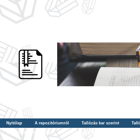
Nyitólap
A repozitóriumról
Tallózás kar szerint
Tall
Tallózás dátum szerint
Tallózás tudományterület szerint