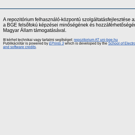
A repozitórium felhasználó-központú szolgáltatásfejlesztés
a BGE felsőfokú képzései minőségének és hozzáférhetőségének
Magyar Állam támogatásával.
Itt kérhet technikai vagy tartalmi segítséget:
repozitorium AT uni-bge.hu
Publikációtár is powered by
EPrints 3
which is developed by the
School of Elect
and software credits
.