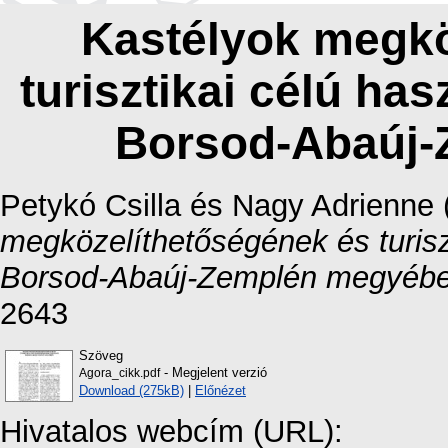
Kastélyok megkö
turisztikai célú ha
Borsod-Abaúj
Petykó Csilla
és
Nagy Adrienne
megközelíthetőségének és turisz
Borsod-Abaúj-Zemplén megyébe
2643
Szöveg
- Megjelent verzió
Agora_cikk.pdf
Download (275kB)
|
Előnézet
Hivatalos webcím (URL):