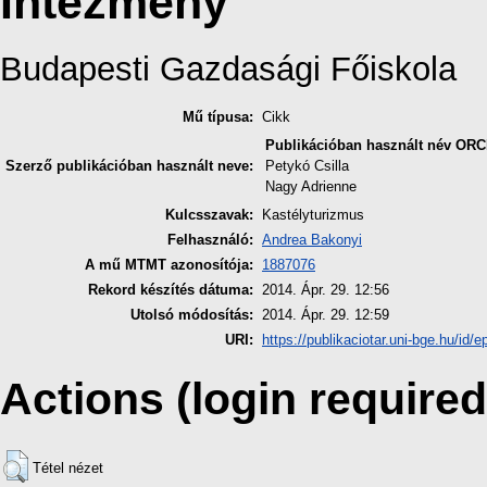
Intézmény
Budapesti Gazdasági Főiskola
Mű típusa:
Cikk
Publikációban használt név
ORC
Szerző publikációban használt neve:
Petykó Csilla
Nagy Adrienne
Kulcsszavak:
Kastélyturizmus
Felhasználó:
Andrea Bakonyi
A mű MTMT azonosítója:
1887076
Rekord készítés dátuma:
2014. Ápr. 29. 12:56
Utolsó módosítás:
2014. Ápr. 29. 12:59
URI:
https://publikaciotar.uni-bge.hu/id/ep
Actions (login required
Tétel nézet