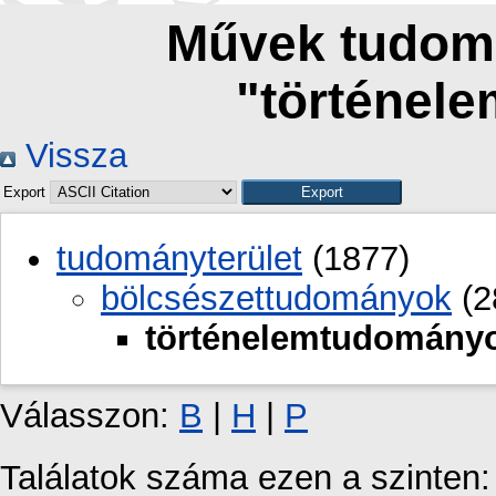
Művek tudomá
"történel
Vissza
Export
tudományterület
(1877)
bölcsészettudományok
(2
történelemtudomány
Válasszon:
B
|
H
|
P
Találatok száma ezen a szinten