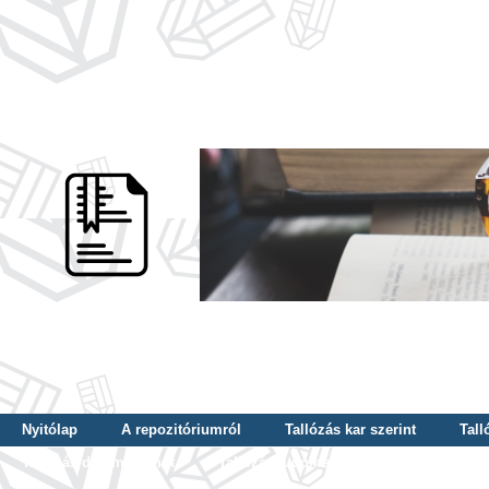
Nyitólap
A repozitóriumról
Tallózás kar szerint
Tall
Tallózás dátum szerint
Tallózás tudományterület szerint