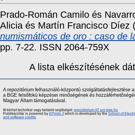
Prado-Román Camilo
és
Navarr
Alicia
és
Martín Francisco Díez
numismáticos de oro : caso de l
pp. 7-22. ISSN 2064-759X
A lista elkészítésének d
A repozitórium felhasználó-központú szolgáltatásfejlesztés
a BGE felsőfokú képzései minőségének és hozzáférhetőségének
Magyar Állam támogatásával.
Itt kérhet technikai vagy tartalmi segítséget:
repozitorium AT uni-bge.hu
Publikációtár is powered by
EPrints 3
which is developed by the
School of Elect
and software credits
.