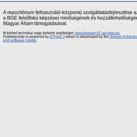
A repozitórium felhasználó-központú szolgáltatásfejlesztés
a BGE felsőfokú képzései minőségének és hozzáférhetőségének
Magyar Állam támogatásával.
Itt kérhet technikai vagy tartalmi segítséget:
repozitorium AT uni-bge.hu
Publikációtár is powered by
EPrints 3
which is developed by the
School of Elect
and software credits
.