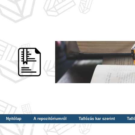
Nyitólap
A repozitóriumról
Tallózás kar szerint
Tall
Tallózás dátum szerint
Tallózás tudományterület szerint