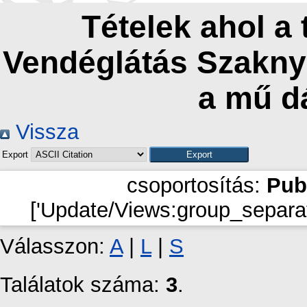
Tételek ahol a
Vendéglátás Szaknye
a mű d
Vissza
Export
csoportosítás:
Pub
['Update/Views:group_separat
Válasszon:
A
|
L
|
S
Találatok száma:
3
.