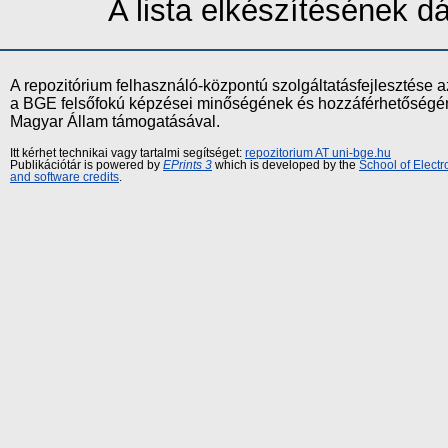
A lista elkészítésének 
A repozitórium felhasználó-központú szolgáltatásfejlesztés
a BGE felsőfokú képzései minőségének és hozzáférhetőségének
Magyar Állam támogatásával.
Itt kérhet technikai vagy tartalmi segítséget:
repozitorium AT uni-bge.hu
Publikációtár is powered by
EPrints 3
which is developed by the
School of Elect
and software credits
.