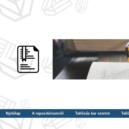
Nyitólap
A repozitóriumról
Tallózás kar szerint
Tall
Tallózás dátum szerint
Tallózás tudományterület szerint