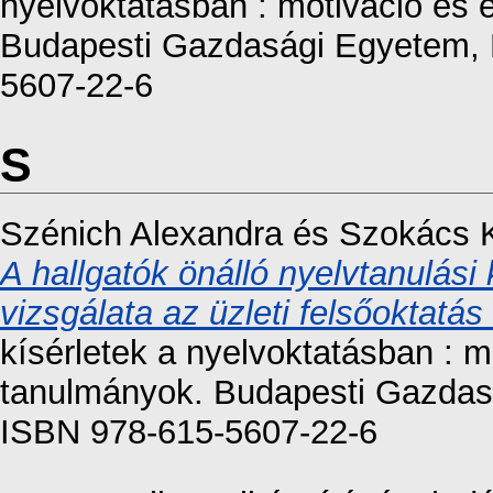
nyelvoktatásban : motiváció és
Budapesti Gazdasági Egyetem, 
5607-22-6
S
Szénich Alexandra
és
Szokács 
A hallgatók önálló nyelvtanulá
vizsgálata az üzleti felsőoktatá
kísérletek a nyelvoktatásban : 
tanulmányok. Budapesti Gazdas
ISBN 978-615-5607-22-6