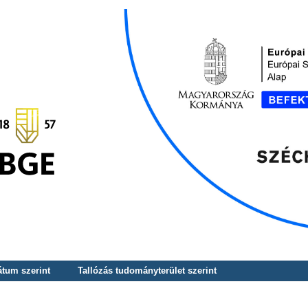
átum szerint
Tallózás tudományterület szerint