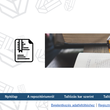
Nyitólap
A repozitóriumról
Tallózás kar szerint
Tall
Tallózás kulcsszó szerint
Bejelentkezés adatfeltöltéshez
Regisztr