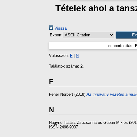
Tételek ahol a tan
Vissza
Export
csoportosítás:
P
Válasszon:
F
|
N
Találatok száma:
2
.
F
Fehér Norbert
(2018)
Az innovatív vezetés a műkö
N
Nagyné Halász Zsuzsanna
és
Gubán Miklós
(201
ISSN 2498-9037