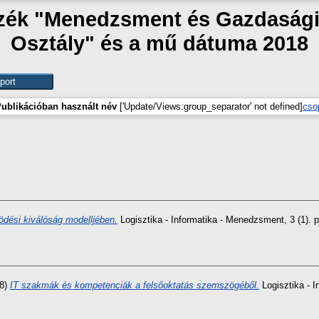
szék "Menedzsment és Gazdaságin
Osztály" és a mű dátuma 2018
ublikációban használt név
['Update/Views:group_separator' not defined]
cso
dési kiválóság modelljében.
Logisztika - Informatika - Menedzsment, 3 (1).
8)
IT szakmák és kompetenciák a felsőoktatás szemszögéből.
Logisztika - I