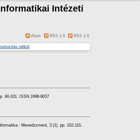
formatikai Intézeti
Atom
RSS 1.0
RSS 2.0
portosítás nélkül
 pp. 90-101. ISSN 2498-9037
nformatika - Menedzsment, 3 (1). pp. 102-115.