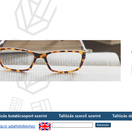
ózás kutatócsoport szerint
Tallózás szerző szerint
Tallózás d
áció adatfeltöltéshez