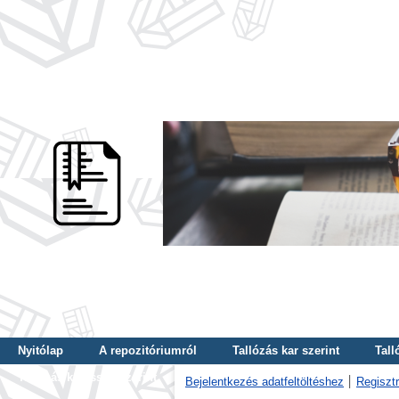
Nyitólap
A repozitóriumról
Tallózás kar szerint
Tall
Tallózás kulcsszó szerint
Bejelentkezés adatfeltöltéshez
Regisztr