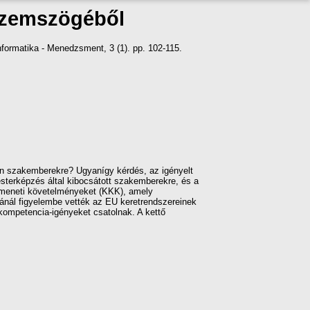
 szemszögéből
nformatika - Menedzsment, 3 (1). pp. 102-115.
n szakemberekre? Ugyanígy kérdés, az igényelt
esterképzés által kibocsátott szakemberekre, és a
s kimeneti követelményeket (KKK), amely
ánál figyelembe vették az EU keretrendszereinek
kompetencia-igényeket csatolnak. A kettő