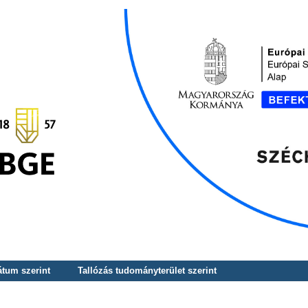
átum szerint
Tallózás tudományterület szerint