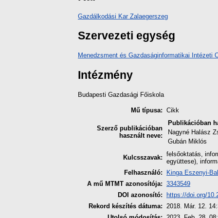
Gazdálkodási Kar Zalaegerszeg
Szervezeti egység
Menedzsment és Gazdaságinformatikai Intézeti 
Intézmény
Budapesti Gazdasági Főiskola
Mű típusa:
Cikk
Publikációban h
Szerző publikációban
Nagyné Halász Z
használt neve:
Gubán Miklós
felsőoktatás, inf
Kulcsszavak:
együttese), inform
Felhasználó:
Kinga Eszenyi-Ba
A mű MTMT azonosítója:
3343549
DOI azonosító:
https://doi.org/1
Rekord készítés dátuma:
2018. Már. 12. 14
Utolsó módosítás:
2023. Feb. 28. 08