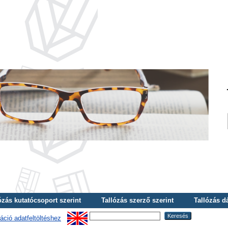
ózás kutatócsoport szerint
Tallózás szerző szerint
Tallózás d
áció adatfeltöltéshez