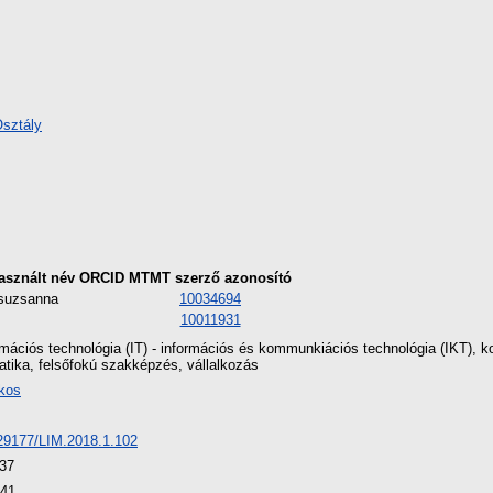
Osztály
asznált név
ORCID
MTMT szerző azonosító
suzsanna
10034694
10011931
ormációs technológia (IT) - információs és kommunkiációs technológia (IKT),
atika, felsőfokú szakképzés, vállalkozás
kos
0.29177/LIM.2018.1.102
:37
:41