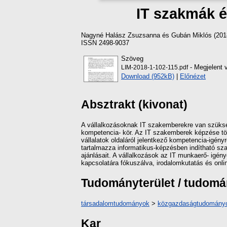
IT szakmák é
Nagyné Halász Zsuzsanna
és
Gubán Miklós
(201
ISSN 2498-9037
Szöveg
- Megjelent 
LIM-2018-1-102-115.pdf
Download (952kB)
|
Előnézet
Absztrakt (kivonat)
A vállalkozásoknak IT szakemberekre van szüksé
kompetencia- kör. Az IT szakemberek képzése több
vállalatok oldaláról jelentkező kompetencia-igény
tartalmazza informatikus-képzésben indítható sz
ajánlásait. A vállalkozások az IT munkaerő- igé
kapcsolatára fókuszálva, irodalomkutatás és onl
Tudományterület / tudom
társadalomtudományok
>
közgazdaságtudomány
Kar