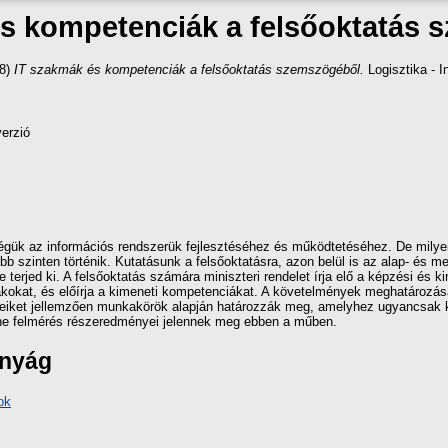
s kompetenciák a felsőoktatás
8)
IT szakmák és kompetenciák a felsőoktatás szemszögéből.
Logisztika - I
verzió
gük az információs rendszerük fejlesztéséhez és működtetéséhez. De milye
 szinten történik. Kutatásunk a felsőoktatásra, azon belül is az alap- és m
re terjed ki. A felsőoktatás számára miniszteri rendelet írja elő a képzési é
akokat, és előírja a kimeneti kompetenciákat. A követelmények meghatározás
nyeiket jellemzően munkakörök alapján határozzák meg, amelyhez ugyancsak 
ine felmérés részeredményei jelennek meg ebben a műben.
ányág
ok