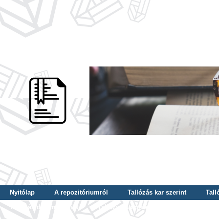
Nyitólap
A repozitóriumról
Tallózás kar szerint
Tall
Tallózás dátum szerint
Tallózás tudományterület szerint