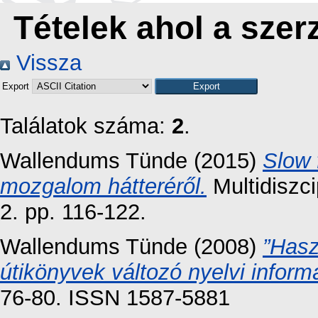
Tételek ahol a szer
Vissza
Export
Találatok száma:
2
.
Wallendums Tünde
(2015)
Slow 
mozgalom hátteréről.
Multidiszci
2. pp. 116-122.
Wallendums Tünde
(2008)
”Hasz
útikönyvek változó nyelvi informá
76-80. ISSN 1587-5881