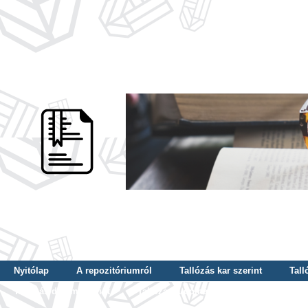
Nyitólap
A repozitóriumról
Tallózás kar szerint
Tall
Tallózás dátum szerint
Tallózás tudományterület szerint