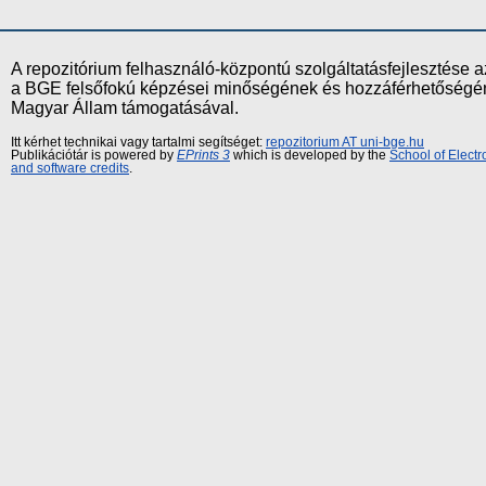
A repozitórium felhasználó-központú szolgáltatásfejlesztés
a BGE felsőfokú képzései minőségének és hozzáférhetőségének
Magyar Állam támogatásával.
Itt kérhet technikai vagy tartalmi segítséget:
repozitorium AT uni-bge.hu
Publikációtár is powered by
EPrints 3
which is developed by the
School of Elect
and software credits
.