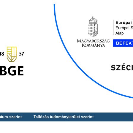
átum szerint
Tallózás tudományterület szerint