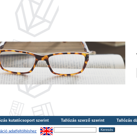
ózás kutatócsoport szerint
Tallózás szerző szerint
Tallózás d
áció adatfeltöltéshez