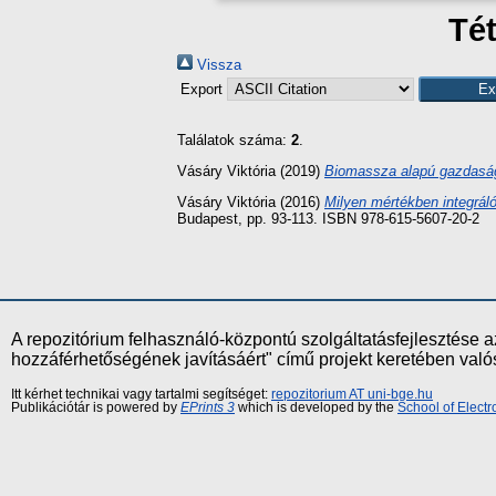
Tét
Vissza
Export
Találatok száma:
2
.
Vásáry Viktória
(2019)
Biomassza alapú gazdaság
Vásáry Viktória
(2016)
Milyen mértékben integrá
Budapest, pp. 93-113. ISBN 978-615-5607-20-2
A repozitórium felhasználó-központú szolgáltatásfejlesztés
hozzáférhetőségének javításáért" című projekt keretében val
Itt kérhet technikai vagy tartalmi segítséget:
repozitorium AT uni-bge.hu
Publikációtár is powered by
EPrints 3
which is developed by the
School of Elect