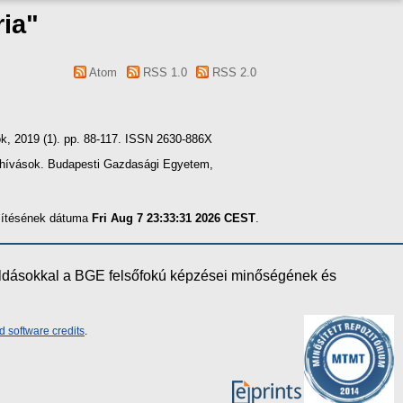
ria
"
Atom
RSS 1.0
RSS 2.0
ok, 2019 (1). pp. 88-117. ISSN 2630-886X
kihívások. Budapesti Gazdasági Egyetem,
szítésének dátuma
Fri Aug 7 23:33:31 2026 CEST
.
oldásokkal a BGE felsőfokú képzései minőségének és
d software credits
.