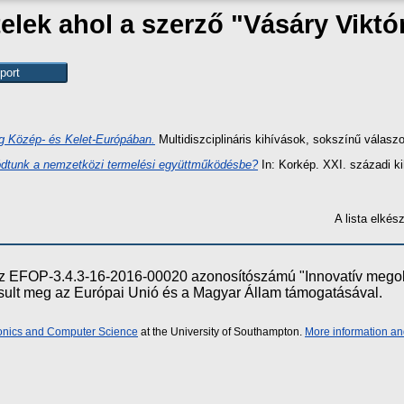
elek ahol a szerző "
Vásáry Viktó
 Közép- és Kelet-Európában.
Multidiszciplináris kihívások, sokszínű válasz
lódtunk a nemzetközi termelési együttműködésbe?
In: Korkép. XXI. századi 
A lista elké
e az EFOP-3.4.3-16-2016-00020 azonosítószámú "Innovatív meg
ósult meg az Európai Unió és a Magyar Állam támogatásával.
ronics and Computer Science
at the University of Southampton.
More information an