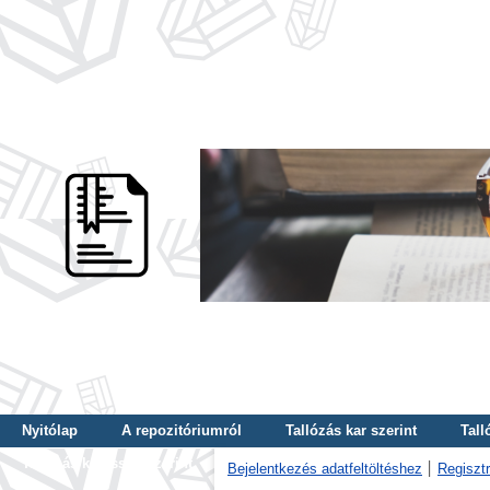
Nyitólap
A repozitóriumról
Tallózás kar szerint
Tall
Tallózás kulcsszó szerint
Bejelentkezés adatfeltöltéshez
Regisztr