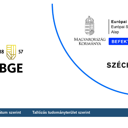
átum szerint
Tallózás tudományterület szerint