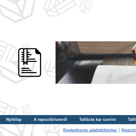
Nyitólap
A repozitóriumról
Tallózás kar szerint
Tall
Tallózás kulcsszó szerint
Bejelentkezés adatfeltöltéshez
Regisztr