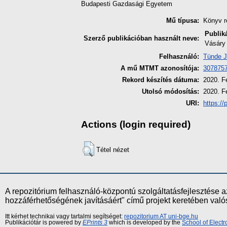
Budapesti Gazdasági Egyetem
Mű típusa:
Könyv r
Publik
Szerző publikációban használt neve:
Vásáry 
Felhasználó:
Tünde J
A mű MTMT azonosítója:
307875
Rekord készítés dátuma:
2020. F
Utolsó módosítás:
2020. F
URI:
https://
Actions (login required)
Tétel nézet
A repozitórium felhasználó-központú szolgáltatásfejlesztés
hozzáférhetőségének javításáért" című projekt keretében val
Itt kérhet technikai vagy tartalmi segítséget:
repozitorium AT uni-bge.hu
Publikációtár is powered by
EPrints 3
which is developed by the
School of Elect