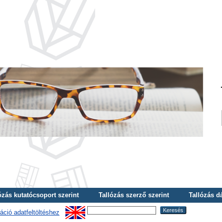
ózás kutatócsoport szerint
Tallózás szerző szerint
Tallózás d
áció adatfeltöltéshez