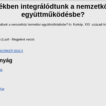
ékben integrálódtunk a nemzetkö
együttműködésbe?
lódtunk a nemzetközi termelési együttműködésbe?
In: Korkép. XXI. századi 
- Megjelent verzió
(1).pdf
80/KORKEP.2016.5
ányág
ok
Kar