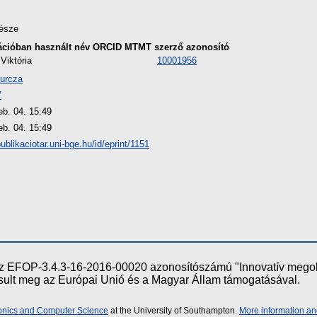
észe
ációban használt név
ORCID
MTMT szerző azonosító
Viktória
10001956
urcza
7
eb. 04. 15:49
eb. 04. 15:49
publikaciotar.uni-bge.hu/id/eprint/1151
e az EFOP-3.4.3-16-2016-00020 azonosítószámú "Innovatív meg
ósult meg az Európai Unió és a Magyar Állam támogatásával.
ronics and Computer Science
at the University of Southampton.
More information an