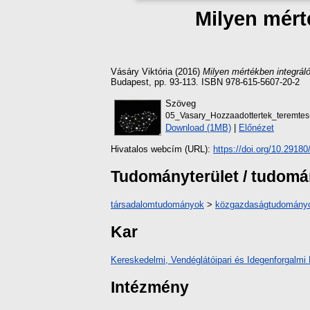
Milyen mért
Vásáry Viktória
(2016)
Milyen mértékben integrá
Budapest, pp. 93-113. ISBN 978-615-5607-20-2
Szöveg
05_Vasary_Hozzaadottertek_teremtes-
Download (1MB)
|
Előnézet
Hivatalos webcím (URL):
https://doi.org/10.291
Tudományterület / tudom
társadalomtudományok
>
közgazdaságtudomány
Kar
Kereskedelmi, Vendéglátóipari és Idegenforgalmi 
Intézmény