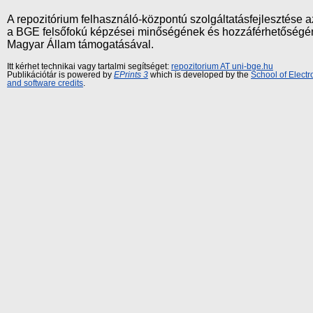
A repozitórium felhasználó-központú szolgáltatásfejlesztés
a BGE felsőfokú képzései minőségének és hozzáférhetőségének
Magyar Állam támogatásával.
Itt kérhet technikai vagy tartalmi segítséget:
repozitorium AT uni-bge.hu
Publikációtár is powered by
EPrints 3
which is developed by the
School of Elect
and software credits
.