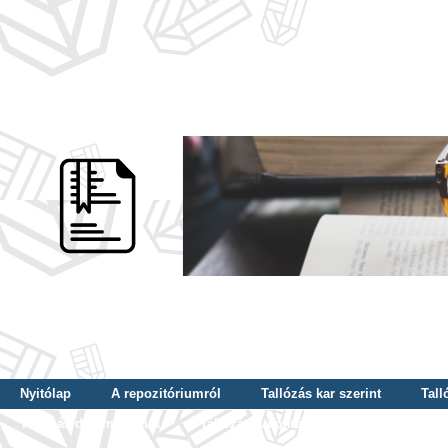
Nyitólap
A repozitóriumról
Tallózás kar szerint
Tall
Tallózás dátum szerint
Tallózás tudományterület szerint