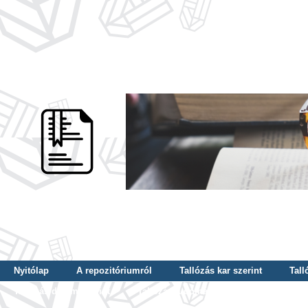
Nyitólap
A repozitóriumról
Tallózás kar szerint
Tall
Tallózás dátum szerint
Tallózás tudományterület szerint