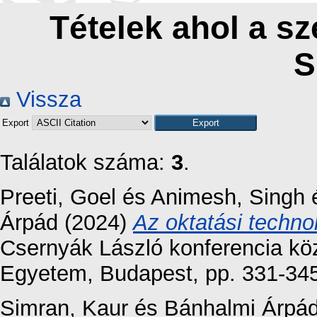
Tételek ahol a sz
S
Vissza
Export
Találatok száma:
3
.
Preeti, Goel
és
Animesh, Singh
Árpád
(2024)
Az oktatási techno
Csernyák László konferencia kö
Egyetem, Budapest, pp. 331-34
Simran, Kaur
és
Bánhalmi Árpá