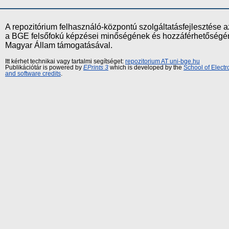
A repozitórium felhasználó-központú szolgáltatásfejlesztés
a BGE felsőfokú képzései minőségének és hozzáférhetőségének
Magyar Állam támogatásával.
Itt kérhet technikai vagy tartalmi segítséget:
repozitorium AT uni-bge.hu
Publikációtár is powered by
EPrints 3
which is developed by the
School of Elect
and software credits
.