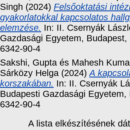
Singh
(2024)
Felsőoktatási inté
gyakorlatokkal kapcsolatos hall
elemzése.
In: II. Csernyák Lász
Gazdasági Egyetem, Budapest, 
6342-90-4
Sakshi, Gupta
és
Mahesh Kumar
Sárközy Helga
(2024)
A kapcsol
korszakában.
In: II. Csernyák L
Budapesti Gazdasági Egyetem, 
6342-90-4
A lista elkészítésének d